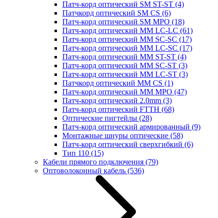
Патч-корд оптический SM ST-ST
(4)
Патчкорд оптический SM CS
(6)
Патч-корд оптический SM MPO
(18)
Патч-корд оптический MM LC-LC
(61)
Патч-корд оптический MM SC-SC
(17)
Патч-корд оптический MM LC-SC
(17)
Патч-корд оптический MM ST-ST
(4)
Патч-корд оптический MM SC-ST
(3)
Патч-корд оптический MM LC-ST
(3)
Патчкорд оптический MM CS
(1)
Патч-корд оптический MM MPO
(47)
Патч-корд оптический 2.0mm
(3)
Патч-корд оптический FTTH
(68)
Оптические пигтейлы
(28)
Патч-корд оптический армированный
(9)
Монтажные шнуры оптические
(58)
Патч-корд оптический сверхгибкий
(6)
Тип 110
(15)
Кабели прямого подключения
(79)
Оптоволоконный кабель
(536)