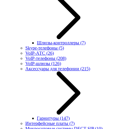
Шлюзы-контроллеры
(7)
Skype-телефоны
(5)
VoIP-АТС
(26)
VoIP-телефоны
(208)
VoIP-шлюзы
(126)
Аксессуары для телефонии
(215)
Гарнитуры
(147)
Интерфейсные платы
(7)
Микросотовые системы DECT SIP
(10)