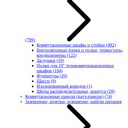
(799)
Коммутационные шкафы и стойки
(492)
Вентиляторные блоки и полки, термостаты,
кондиционеры
(122)
Заглушки
(10)
Полки для 19" телекоммуникационных
шкафов
(104)
Фурнитура
(29)
Шасси
(9)
Изолированный коридор
(1)
Щиты распределительные, корпуса
(29)
Коммутационные панели (патч-панели)
(74)
Заземление, розетки, освещение, кабели питания