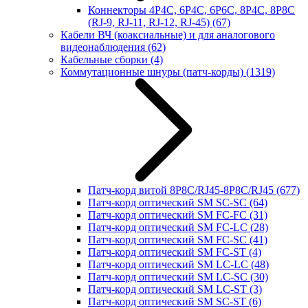
Коннекторы 4P4C, 6P4C, 6P6C, 8P4C, 8P8C
(RJ-9, RJ-11, RJ-12, RJ-45)
(67)
Кабели ВЧ (коаксиальные) и для аналогового
видеонаблюдения
(62)
Кабельные сборки
(4)
Коммутационные шнуры (патч-корды)
(1319)
Патч-корд витой 8P8C/RJ45-8P8C/RJ45
(677)
Патч-корд оптический SM SC-SC
(64)
Патч-корд оптический SM FC-FC
(31)
Патч-корд оптический SM FC-LC
(28)
Патч-корд оптический SM FC-SC
(41)
Патч-корд оптический SM FC-ST
(4)
Патч-корд оптический SM LC-LC
(48)
Патч-корд оптический SM LC-SC
(30)
Патч-корд оптический SM LC-ST
(3)
Патч-корд оптический SM SC-ST
(6)