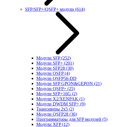
SFP/SFP+/QSFP+ модули
(614)
Модули SFP
(252)
Модули SFP+
(201)
Модули SFP28
(30)
Модули OSFP
(4)
Модули QSFP56-DD
Модули SFP GPON&GEPON
(21)
Модули QSFP+
(25)
Модули SFP+16G
(2)
Модули X2/XENPAK
(1)
Модули DWDM SFP+
(9)
Трансиверы 2x5
(2)
Модули QSFP28
(36)
Программаторы для SFP модулей
(5)
Модули XFP
(12)