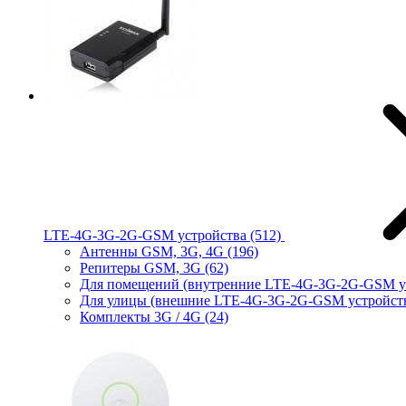
LTE-4G-3G-2G-GSM устройства
(512)
Антенны GSM, 3G, 4G
(196)
Репитеры GSM, 3G
(62)
Для помещений (внутренние LTE-4G-3G-2G-GSM у
Для улицы (внешние LTE-4G-3G-2G-GSM устройст
Комплекты 3G / 4G
(24)