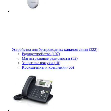
Устройства для беспроводных каналов связи
(322)
Радиоустройства
(197)
Магистральные радиомосты
(52)
Защитные кожухи
(10)
Кронштейны и крепления
(60)