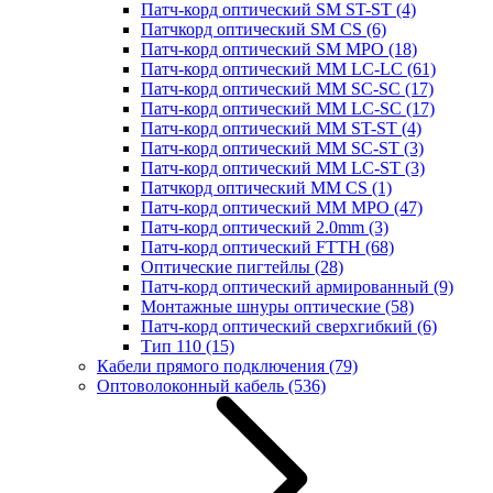
Патч-корд оптический SM ST-ST
(4)
Патчкорд оптический SM CS
(6)
Патч-корд оптический SM MPO
(18)
Патч-корд оптический MM LC-LC
(61)
Патч-корд оптический MM SC-SC
(17)
Патч-корд оптический MM LC-SC
(17)
Патч-корд оптический MM ST-ST
(4)
Патч-корд оптический MM SC-ST
(3)
Патч-корд оптический MM LC-ST
(3)
Патчкорд оптический MM CS
(1)
Патч-корд оптический MM MPO
(47)
Патч-корд оптический 2.0mm
(3)
Патч-корд оптический FTTH
(68)
Оптические пигтейлы
(28)
Патч-корд оптический армированный
(9)
Монтажные шнуры оптические
(58)
Патч-корд оптический сверхгибкий
(6)
Тип 110
(15)
Кабели прямого подключения
(79)
Оптоволоконный кабель
(536)