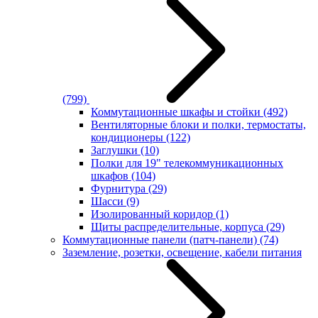
(799)
Коммутационные шкафы и стойки
(492)
Вентиляторные блоки и полки, термостаты,
кондиционеры
(122)
Заглушки
(10)
Полки для 19" телекоммуникационных
шкафов
(104)
Фурнитура
(29)
Шасси
(9)
Изолированный коридор
(1)
Щиты распределительные, корпуса
(29)
Коммутационные панели (патч-панели)
(74)
Заземление, розетки, освещение, кабели питания