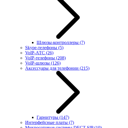
Шлюзы-контроллеры
(7)
Skype-телефоны
(5)
VoIP-АТС
(26)
VoIP-телефоны
(208)
VoIP-шлюзы
(126)
Аксессуары для телефонии
(215)
Гарнитуры
(147)
Интерфейсные платы
(7)
Микросотовые системы DECT SIP
(10)