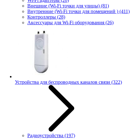
Wi-Fi адаптеры
(20)
Внешние (Wi-Fi точки для улицы)
(81)
Внутренние (Wi-Fi точки для помещений )
(411)
Контроллеры
(28)
Аксессуары для Wi-Fi оборудования
(26)
Устройства для беспроводных каналов связи
(322)
Радиоустройства
(197)