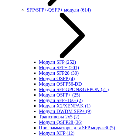
SFP/SFP+/QSFP+ модули
(614)
Модули SFP
(252)
Модули SFP+
(201)
Модули SFP28
(30)
Модули OSFP
(4)
Модули QSFP56-DD
Модули SFP GPON&GEPON
(21)
Модули QSFP+
(25)
Модули SFP+16G
(2)
Модули X2/XENPAK
(1)
Модули DWDM SFP+
(9)
Трансиверы 2x5
(2)
Модули QSFP28
(36)
Программаторы для SFP модулей
(5)
Модули XFP
(12)