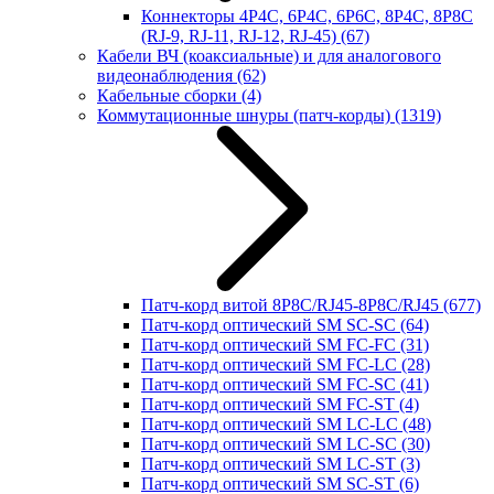
Коннекторы 4P4C, 6P4C, 6P6C, 8P4C, 8P8C
(RJ-9, RJ-11, RJ-12, RJ-45)
(67)
Кабели ВЧ (коаксиальные) и для аналогового
видеонаблюдения
(62)
Кабельные сборки
(4)
Коммутационные шнуры (патч-корды)
(1319)
Патч-корд витой 8P8C/RJ45-8P8C/RJ45
(677)
Патч-корд оптический SM SC-SC
(64)
Патч-корд оптический SM FC-FC
(31)
Патч-корд оптический SM FC-LC
(28)
Патч-корд оптический SM FC-SC
(41)
Патч-корд оптический SM FC-ST
(4)
Патч-корд оптический SM LC-LC
(48)
Патч-корд оптический SM LC-SC
(30)
Патч-корд оптический SM LC-ST
(3)
Патч-корд оптический SM SC-ST
(6)