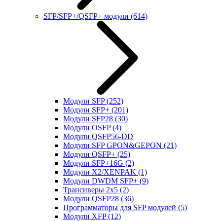
SFP/SFP+/QSFP+ модули
(614)
Модули SFP
(252)
Модули SFP+
(201)
Модули SFP28
(30)
Модули OSFP
(4)
Модули QSFP56-DD
Модули SFP GPON&GEPON
(21)
Модули QSFP+
(25)
Модули SFP+16G
(2)
Модули X2/XENPAK
(1)
Модули DWDM SFP+
(9)
Трансиверы 2x5
(2)
Модули QSFP28
(36)
Программаторы для SFP модулей
(5)
Модули XFP
(12)