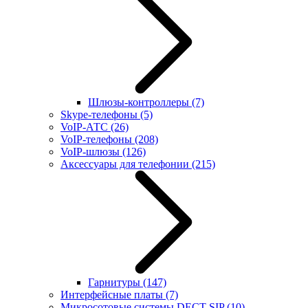
Шлюзы-контроллеры
(7)
Skype-телефоны
(5)
VoIP-АТС
(26)
VoIP-телефоны
(208)
VoIP-шлюзы
(126)
Аксессуары для телефонии
(215)
Гарнитуры
(147)
Интерфейсные платы
(7)
Микросотовые системы DECT SIP
(10)