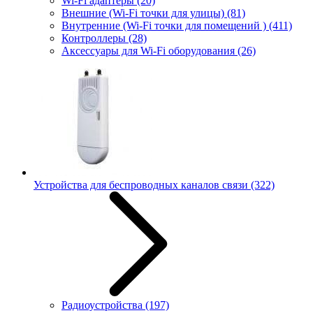
Wi-Fi адаптеры
(20)
Внешние (Wi-Fi точки для улицы)
(81)
Внутренние (Wi-Fi точки для помещений )
(411)
Контроллеры
(28)
Аксессуары для Wi-Fi оборудования
(26)
Устройства для беспроводных каналов связи
(322)
Радиоустройства
(197)