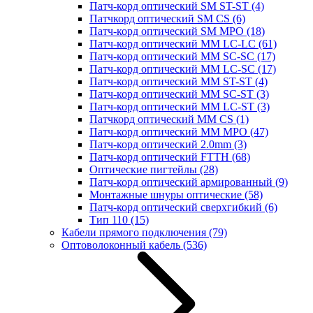
Патч-корд оптический SM ST-ST
(4)
Патчкорд оптический SM CS
(6)
Патч-корд оптический SM MPO
(18)
Патч-корд оптический MM LC-LC
(61)
Патч-корд оптический MM SC-SC
(17)
Патч-корд оптический MM LC-SC
(17)
Патч-корд оптический MM ST-ST
(4)
Патч-корд оптический MM SC-ST
(3)
Патч-корд оптический MM LC-ST
(3)
Патчкорд оптический MM CS
(1)
Патч-корд оптический MM MPO
(47)
Патч-корд оптический 2.0mm
(3)
Патч-корд оптический FTTH
(68)
Оптические пигтейлы
(28)
Патч-корд оптический армированный
(9)
Монтажные шнуры оптические
(58)
Патч-корд оптический сверхгибкий
(6)
Тип 110
(15)
Кабели прямого подключения
(79)
Оптоволоконный кабель
(536)