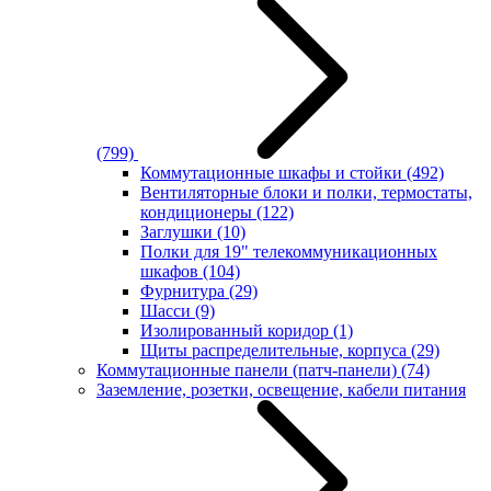
(799)
Коммутационные шкафы и стойки
(492)
Вентиляторные блоки и полки, термостаты,
кондиционеры
(122)
Заглушки
(10)
Полки для 19" телекоммуникационных
шкафов
(104)
Фурнитура
(29)
Шасси
(9)
Изолированный коридор
(1)
Щиты распределительные, корпуса
(29)
Коммутационные панели (патч-панели)
(74)
Заземление, розетки, освещение, кабели питания