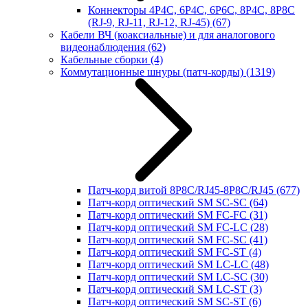
Коннекторы 4P4C, 6P4C, 6P6C, 8P4C, 8P8C
(RJ-9, RJ-11, RJ-12, RJ-45)
(67)
Кабели ВЧ (коаксиальные) и для аналогового
видеонаблюдения
(62)
Кабельные сборки
(4)
Коммутационные шнуры (патч-корды)
(1319)
Патч-корд витой 8P8C/RJ45-8P8C/RJ45
(677)
Патч-корд оптический SM SC-SC
(64)
Патч-корд оптический SM FC-FC
(31)
Патч-корд оптический SM FC-LC
(28)
Патч-корд оптический SM FC-SC
(41)
Патч-корд оптический SM FC-ST
(4)
Патч-корд оптический SM LC-LC
(48)
Патч-корд оптический SM LC-SC
(30)
Патч-корд оптический SM LC-ST
(3)
Патч-корд оптический SM SC-ST
(6)