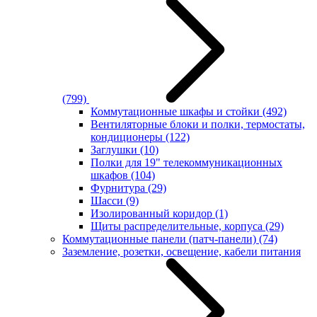
(799)
Коммутационные шкафы и стойки
(492)
Вентиляторные блоки и полки, термостаты,
кондиционеры
(122)
Заглушки
(10)
Полки для 19" телекоммуникационных
шкафов
(104)
Фурнитура
(29)
Шасси
(9)
Изолированный коридор
(1)
Щиты распределительные, корпуса
(29)
Коммутационные панели (патч-панели)
(74)
Заземление, розетки, освещение, кабели питания