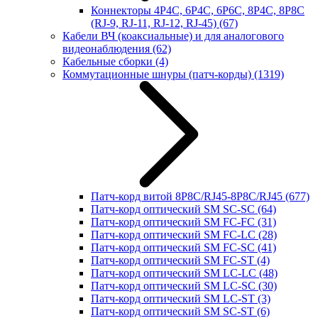
Коннекторы 4P4C, 6P4C, 6P6C, 8P4C, 8P8C
(RJ-9, RJ-11, RJ-12, RJ-45)
(67)
Кабели ВЧ (коаксиальные) и для аналогового
видеонаблюдения
(62)
Кабельные сборки
(4)
Коммутационные шнуры (патч-корды)
(1319)
Патч-корд витой 8P8C/RJ45-8P8C/RJ45
(677)
Патч-корд оптический SM SC-SC
(64)
Патч-корд оптический SM FC-FC
(31)
Патч-корд оптический SM FC-LC
(28)
Патч-корд оптический SM FC-SC
(41)
Патч-корд оптический SM FC-ST
(4)
Патч-корд оптический SM LC-LC
(48)
Патч-корд оптический SM LC-SC
(30)
Патч-корд оптический SM LC-ST
(3)
Патч-корд оптический SM SC-ST
(6)