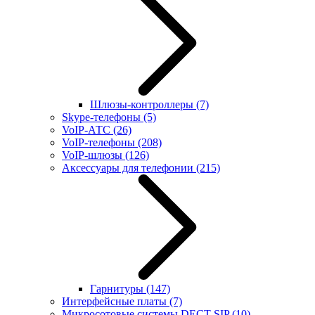
Шлюзы-контроллеры
(7)
Skype-телефоны
(5)
VoIP-АТС
(26)
VoIP-телефоны
(208)
VoIP-шлюзы
(126)
Аксессуары для телефонии
(215)
Гарнитуры
(147)
Интерфейсные платы
(7)
Микросотовые системы DECT SIP
(10)