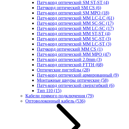
Патч-корд оптический SM ST-ST
(4)
Патчкорд оптический SM CS
(6)
Патч-корд оптический SM MPO
(18)
Патч-корд оптический MM LC-LC
(61)
Патч-корд оптический MM SC-SC
(17)
Патч-корд оптический MM LC-SC
(17)
Патч-корд оптический MM ST-ST
(4)
Патч-корд оптический MM SC-ST
(3)
Патч-корд оптический MM LC-ST
(3)
Патчкорд оптический MM CS
(1)
Патч-корд оптический MM MPO
(47)
Патч-корд оптический 2.0mm
(3)
Патч-корд оптический FTTH
(68)
Оптические пигтейлы
(28)
Патч-корд оптический армированный
(9)
Монтажные шнуры оптические
(58)
Патч-корд оптический сверхгибкий
(6)
Тип 110
(15)
Кабели прямого подключения
(79)
Оптоволоконный кабель
(536)