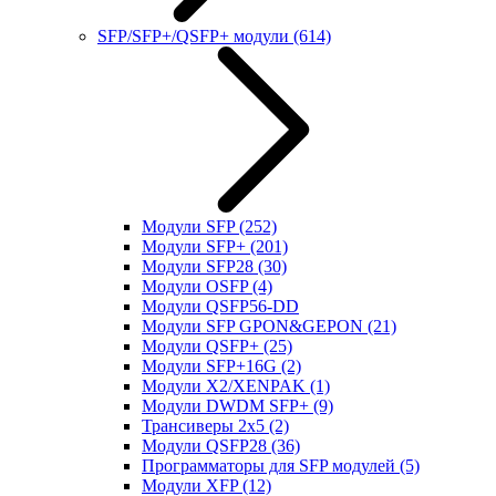
SFP/SFP+/QSFP+ модули
(614)
Модули SFP
(252)
Модули SFP+
(201)
Модули SFP28
(30)
Модули OSFP
(4)
Модули QSFP56-DD
Модули SFP GPON&GEPON
(21)
Модули QSFP+
(25)
Модули SFP+16G
(2)
Модули X2/XENPAK
(1)
Модули DWDM SFP+
(9)
Трансиверы 2x5
(2)
Модули QSFP28
(36)
Программаторы для SFP модулей
(5)
Модули XFP
(12)