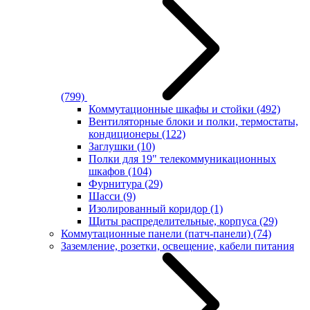
(799)
Коммутационные шкафы и стойки
(492)
Вентиляторные блоки и полки, термостаты,
кондиционеры
(122)
Заглушки
(10)
Полки для 19" телекоммуникационных
шкафов
(104)
Фурнитура
(29)
Шасси
(9)
Изолированный коридор
(1)
Щиты распределительные, корпуса
(29)
Коммутационные панели (патч-панели)
(74)
Заземление, розетки, освещение, кабели питания