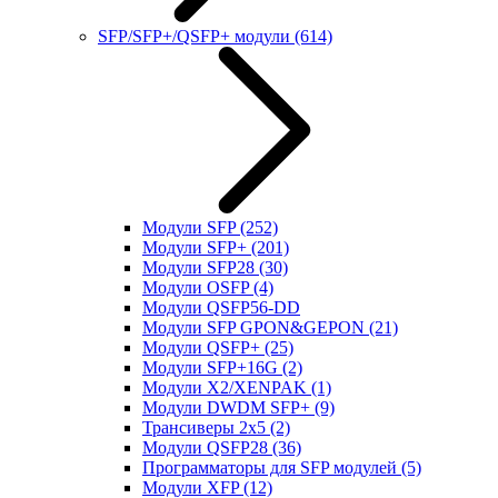
SFP/SFP+/QSFP+ модули
(614)
Модули SFP
(252)
Модули SFP+
(201)
Модули SFP28
(30)
Модули OSFP
(4)
Модули QSFP56-DD
Модули SFP GPON&GEPON
(21)
Модули QSFP+
(25)
Модули SFP+16G
(2)
Модули X2/XENPAK
(1)
Модули DWDM SFP+
(9)
Трансиверы 2x5
(2)
Модули QSFP28
(36)
Программаторы для SFP модулей
(5)
Модули XFP
(12)