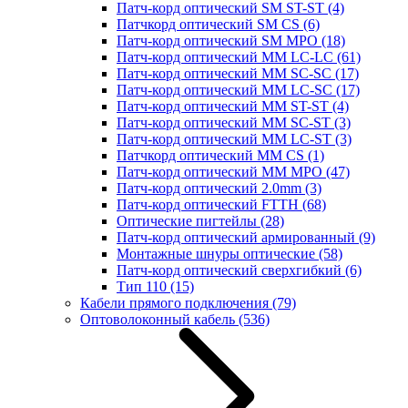
Патч-корд оптический SM ST-ST
(4)
Патчкорд оптический SM CS
(6)
Патч-корд оптический SM MPO
(18)
Патч-корд оптический MM LC-LC
(61)
Патч-корд оптический MM SC-SC
(17)
Патч-корд оптический MM LC-SC
(17)
Патч-корд оптический MM ST-ST
(4)
Патч-корд оптический MM SC-ST
(3)
Патч-корд оптический MM LC-ST
(3)
Патчкорд оптический MM CS
(1)
Патч-корд оптический MM MPO
(47)
Патч-корд оптический 2.0mm
(3)
Патч-корд оптический FTTH
(68)
Оптические пигтейлы
(28)
Патч-корд оптический армированный
(9)
Монтажные шнуры оптические
(58)
Патч-корд оптический сверхгибкий
(6)
Тип 110
(15)
Кабели прямого подключения
(79)
Оптоволоконный кабель
(536)