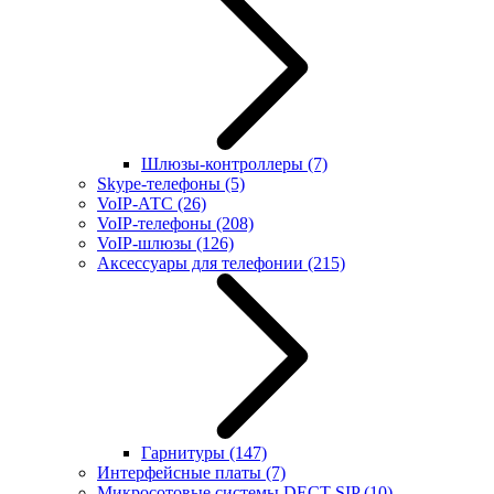
Шлюзы-контроллеры
(7)
Skype-телефоны
(5)
VoIP-АТС
(26)
VoIP-телефоны
(208)
VoIP-шлюзы
(126)
Аксессуары для телефонии
(215)
Гарнитуры
(147)
Интерфейсные платы
(7)
Микросотовые системы DECT SIP
(10)