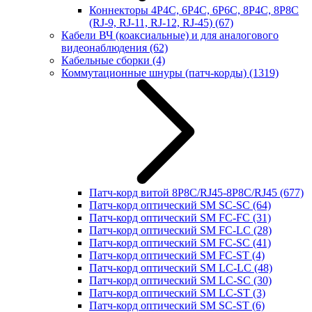
Коннекторы 4P4C, 6P4C, 6P6C, 8P4C, 8P8C
(RJ-9, RJ-11, RJ-12, RJ-45)
(67)
Кабели ВЧ (коаксиальные) и для аналогового
видеонаблюдения
(62)
Кабельные сборки
(4)
Коммутационные шнуры (патч-корды)
(1319)
Патч-корд витой 8P8C/RJ45-8P8C/RJ45
(677)
Патч-корд оптический SM SC-SC
(64)
Патч-корд оптический SM FC-FC
(31)
Патч-корд оптический SM FC-LC
(28)
Патч-корд оптический SM FC-SC
(41)
Патч-корд оптический SM FC-ST
(4)
Патч-корд оптический SM LC-LC
(48)
Патч-корд оптический SM LC-SC
(30)
Патч-корд оптический SM LC-ST
(3)
Патч-корд оптический SM SC-ST
(6)