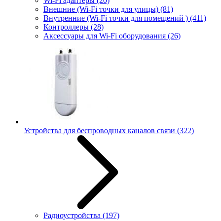
Wi-Fi адаптеры
(20)
Внешние (Wi-Fi точки для улицы)
(81)
Внутренние (Wi-Fi точки для помещений )
(411)
Контроллеры
(28)
Аксессуары для Wi-Fi оборудования
(26)
Устройства для беспроводных каналов связи
(322)
Радиоустройства
(197)