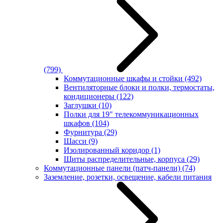
(799)
Коммутационные шкафы и стойки
(492)
Вентиляторные блоки и полки, термостаты,
кондиционеры
(122)
Заглушки
(10)
Полки для 19" телекоммуникационных
шкафов
(104)
Фурнитура
(29)
Шасси
(9)
Изолированный коридор
(1)
Щиты распределительные, корпуса
(29)
Коммутационные панели (патч-панели)
(74)
Заземление, розетки, освещение, кабели питания