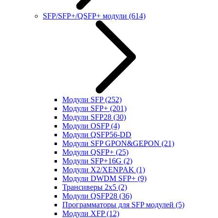
SFP/SFP+/QSFP+ модули
(614)
Модули SFP
(252)
Модули SFP+
(201)
Модули SFP28
(30)
Модули OSFP
(4)
Модули QSFP56-DD
Модули SFP GPON&GEPON
(21)
Модули QSFP+
(25)
Модули SFP+16G
(2)
Модули X2/XENPAK
(1)
Модули DWDM SFP+
(9)
Трансиверы 2x5
(2)
Модули QSFP28
(36)
Программаторы для SFP модулей
(5)
Модули XFP
(12)