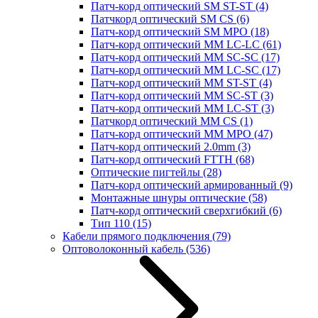
Патч-корд оптический SM ST-ST
(4)
Патчкорд оптический SM CS
(6)
Патч-корд оптический SM MPO
(18)
Патч-корд оптический MM LC-LC
(61)
Патч-корд оптический MM SC-SC
(17)
Патч-корд оптический MM LC-SC
(17)
Патч-корд оптический MM ST-ST
(4)
Патч-корд оптический MM SC-ST
(3)
Патч-корд оптический MM LC-ST
(3)
Патчкорд оптический MM CS
(1)
Патч-корд оптический MM MPO
(47)
Патч-корд оптический 2.0mm
(3)
Патч-корд оптический FTTH
(68)
Оптические пигтейлы
(28)
Патч-корд оптический армированный
(9)
Монтажные шнуры оптические
(58)
Патч-корд оптический сверхгибкий
(6)
Тип 110
(15)
Кабели прямого подключения
(79)
Оптоволоконный кабель
(536)