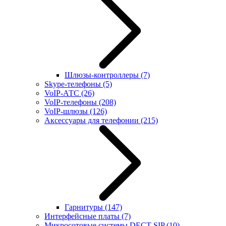
Шлюзы-контроллеры
(7)
Skype-телефоны
(5)
VoIP-АТС
(26)
VoIP-телефоны
(208)
VoIP-шлюзы
(126)
Аксессуары для телефонии
(215)
Гарнитуры
(147)
Интерфейсные платы
(7)
Микросотовые системы DECT SIP
(10)