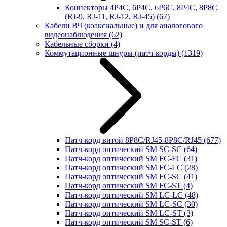
Коннекторы 4P4C, 6P4C, 6P6C, 8P4C, 8P8C
(RJ-9, RJ-11, RJ-12, RJ-45)
(67)
Кабели ВЧ (коаксиальные) и для аналогового
видеонаблюдения
(62)
Кабельные сборки
(4)
Коммутационные шнуры (патч-корды)
(1319)
Патч-корд витой 8P8C/RJ45-8P8C/RJ45
(677)
Патч-корд оптический SM SC-SC
(64)
Патч-корд оптический SM FC-FC
(31)
Патч-корд оптический SM FC-LC
(28)
Патч-корд оптический SM FC-SC
(41)
Патч-корд оптический SM FC-ST
(4)
Патч-корд оптический SM LC-LC
(48)
Патч-корд оптический SM LC-SC
(30)
Патч-корд оптический SM LC-ST
(3)
Патч-корд оптический SM SC-ST
(6)