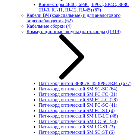
Коннекторы 4P4C, 6P4C, 6P6C, 8P4C, 8P8C
(RJ-9, RJ-11, RJ-12, RJ-45)
(67)
Кабели ВЧ (коаксиальные) и для аналогового
видеонаблюдения
(62)
Кабельные сборки
(4)
Коммутационные шнуры (патч-корды)
(1319)
Патч-корд витой 8P8C/RJ45-8P8C/RJ45
(677)
Патч-корд оптический SM SC-SC
(64)
Патч-корд оптический SM FC-FC
(31)
Патч-корд оптический SM FC-LC
(28)
Патч-корд оптический SM FC-SC
(41)
Патч-корд оптический SM FC-ST
(4)
Патч-корд оптический SM LC-LC
(48)
Патч-корд оптический SM LC-SC
(30)
Патч-корд оптический SM LC-ST
(3)
Патч-корд оптический SM SC-ST
(6)