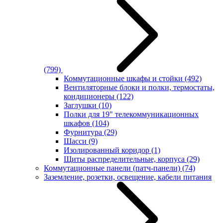
(799)
Коммутационные шкафы и стойки
(492)
Вентиляторные блоки и полки, термостаты,
кондиционеры
(122)
Заглушки
(10)
Полки для 19" телекоммуникационных
шкафов
(104)
Фурнитура
(29)
Шасси
(9)
Изолированный коридор
(1)
Щиты распределительные, корпуса
(29)
Коммутационные панели (патч-панели)
(74)
Заземление, розетки, освещение, кабели питания