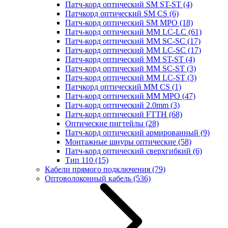
Патч-корд оптический SM ST-ST
(4)
Патчкорд оптический SM CS
(6)
Патч-корд оптический SM MPO
(18)
Патч-корд оптический MM LC-LC
(61)
Патч-корд оптический MM SC-SC
(17)
Патч-корд оптический MM LC-SC
(17)
Патч-корд оптический MM ST-ST
(4)
Патч-корд оптический MM SC-ST
(3)
Патч-корд оптический MM LC-ST
(3)
Патчкорд оптический MM CS
(1)
Патч-корд оптический MM MPO
(47)
Патч-корд оптический 2.0mm
(3)
Патч-корд оптический FTTH
(68)
Оптические пигтейлы
(28)
Патч-корд оптический армированный
(9)
Монтажные шнуры оптические
(58)
Патч-корд оптический сверхгибкий
(6)
Тип 110
(15)
Кабели прямого подключения
(79)
Оптоволоконный кабель
(536)