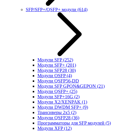
SFP/SFP+/QSFP+ модули
(614)
Модули SFP
(252)
Модули SFP+
(201)
Модули SFP28
(30)
Модули OSFP
(4)
Модули QSFP56-DD
Модули SFP GPON&GEPON
(21)
Модули QSFP+
(25)
Модули SFP+16G
(2)
Модули X2/XENPAK
(1)
Модули DWDM SFP+
(9)
Трансиверы 2x5
(2)
Модули QSFP28
(36)
Программаторы для SFP модулей
(5)
Модули XFP
(12)