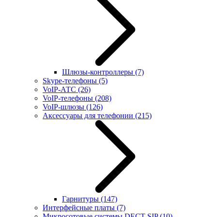
Шлюзы-контроллеры
(7)
Skype-телефоны
(5)
VoIP-АТС
(26)
VoIP-телефоны
(208)
VoIP-шлюзы
(126)
Аксессуары для телефонии
(215)
Гарнитуры
(147)
Интерфейсные платы
(7)
Микросотовые системы DECT SIP
(10)