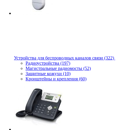
Устройства для беспроводных каналов связи
(322)
Радиоустройства
(197)
Магистральные радиомосты
(52)
Защитные кожухи
(10)
Кронштейны и крепления
(60)