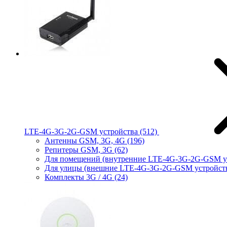
LTE-4G-3G-2G-GSM устройства
(512)
Антенны GSM, 3G, 4G
(196)
Репитеры GSM, 3G
(62)
Для помещений (внутренние LTE-4G-3G-2G-GSM у
Для улицы (внешние LTE-4G-3G-2G-GSM устройст
Комплекты 3G / 4G
(24)