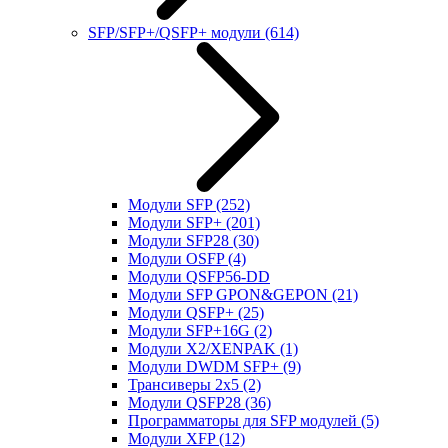
SFP/SFP+/QSFP+ модули
(614)
Модули SFP
(252)
Модули SFP+
(201)
Модули SFP28
(30)
Модули OSFP
(4)
Модули QSFP56-DD
Модули SFP GPON&GEPON
(21)
Модули QSFP+
(25)
Модули SFP+16G
(2)
Модули X2/XENPAK
(1)
Модули DWDM SFP+
(9)
Трансиверы 2x5
(2)
Модули QSFP28
(36)
Программаторы для SFP модулей
(5)
Модули XFP
(12)