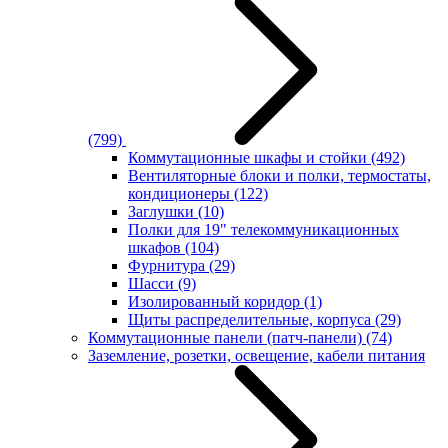
(799)
Коммутационные шкафы и стойки
(492)
Вентиляторные блоки и полки, термостаты,
кондиционеры
(122)
Заглушки
(10)
Полки для 19" телекоммуникационных
шкафов
(104)
Фурнитура
(29)
Шасси
(9)
Изолированный коридор
(1)
Щиты распределительные, корпуса
(29)
Коммутационные панели (патч-панели)
(74)
Заземление, розетки, освещение, кабели питания