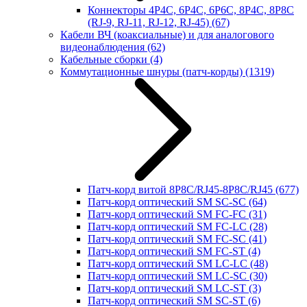
Коннекторы 4P4C, 6P4C, 6P6C, 8P4C, 8P8C
(RJ-9, RJ-11, RJ-12, RJ-45)
(67)
Кабели ВЧ (коаксиальные) и для аналогового
видеонаблюдения
(62)
Кабельные сборки
(4)
Коммутационные шнуры (патч-корды)
(1319)
Патч-корд витой 8P8C/RJ45-8P8C/RJ45
(677)
Патч-корд оптический SM SC-SC
(64)
Патч-корд оптический SM FC-FC
(31)
Патч-корд оптический SM FC-LC
(28)
Патч-корд оптический SM FC-SC
(41)
Патч-корд оптический SM FC-ST
(4)
Патч-корд оптический SM LC-LC
(48)
Патч-корд оптический SM LC-SC
(30)
Патч-корд оптический SM LC-ST
(3)
Патч-корд оптический SM SC-ST
(6)