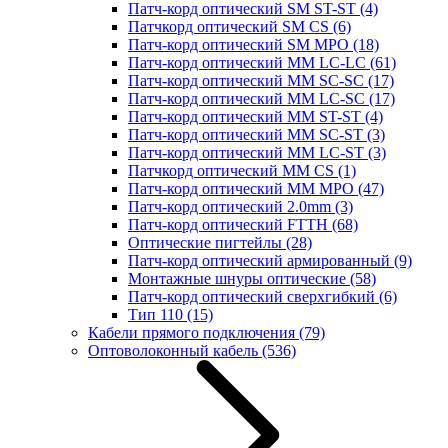
Патч-корд оптический SM ST-ST
(4)
Патчкорд оптический SM CS
(6)
Патч-корд оптический SM MPO
(18)
Патч-корд оптический MM LC-LC
(61)
Патч-корд оптический MM SC-SC
(17)
Патч-корд оптический MM LC-SC
(17)
Патч-корд оптический MM ST-ST
(4)
Патч-корд оптический MM SC-ST
(3)
Патч-корд оптический MM LC-ST
(3)
Патчкорд оптический MM CS
(1)
Патч-корд оптический MM MPO
(47)
Патч-корд оптический 2.0mm
(3)
Патч-корд оптический FTTH
(68)
Оптические пигтейлы
(28)
Патч-корд оптический армированный
(9)
Монтажные шнуры оптические
(58)
Патч-корд оптический сверхгибкий
(6)
Тип 110
(15)
Кабели прямого подключения
(79)
Оптоволоконный кабель
(536)