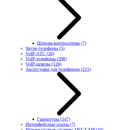
Шлюзы-контроллеры
(7)
Skype-телефоны
(5)
VoIP-АТС
(26)
VoIP-телефоны
(208)
VoIP-шлюзы
(126)
Аксессуары для телефонии
(215)
Гарнитуры
(147)
Интерфейсные платы
(7)
Микросотовые системы DECT SIP
(10)