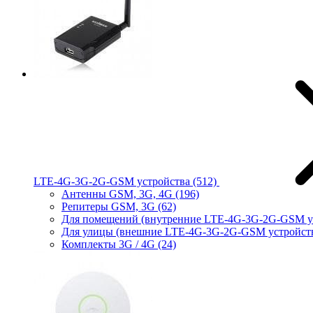
LTE-4G-3G-2G-GSM устройства
(512)
Антенны GSM, 3G, 4G
(196)
Репитеры GSM, 3G
(62)
Для помещений (внутренние LTE-4G-3G-2G-GSM у
Для улицы (внешние LTE-4G-3G-2G-GSM устройст
Комплекты 3G / 4G
(24)