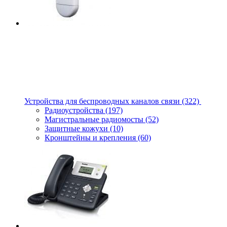
Устройства для беспроводных каналов связи
(322)
Радиоустройства
(197)
Магистральные радиомосты
(52)
Защитные кожухи
(10)
Кронштейны и крепления
(60)