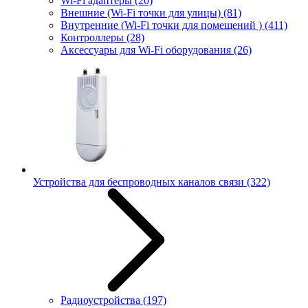
Wi-Fi адаптеры
(20)
Внешние (Wi-Fi точки для улицы)
(81)
Внутренние (Wi-Fi точки для помещений )
(411)
Контроллеры
(28)
Аксессуары для Wi-Fi оборудования
(26)
Устройства для беспроводных каналов связи
(322)
Радиоустройства
(197)