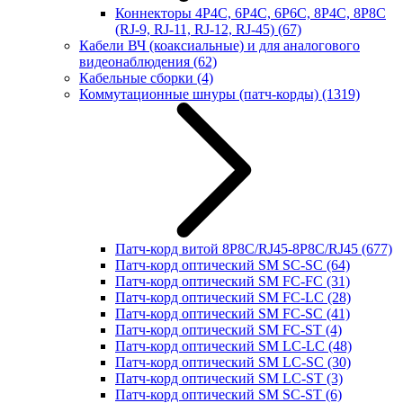
Коннекторы 4P4C, 6P4C, 6P6C, 8P4C, 8P8C
(RJ-9, RJ-11, RJ-12, RJ-45)
(67)
Кабели ВЧ (коаксиальные) и для аналогового
видеонаблюдения
(62)
Кабельные сборки
(4)
Коммутационные шнуры (патч-корды)
(1319)
Патч-корд витой 8P8C/RJ45-8P8C/RJ45
(677)
Патч-корд оптический SM SC-SC
(64)
Патч-корд оптический SM FC-FC
(31)
Патч-корд оптический SM FC-LC
(28)
Патч-корд оптический SM FC-SC
(41)
Патч-корд оптический SM FC-ST
(4)
Патч-корд оптический SM LC-LC
(48)
Патч-корд оптический SM LC-SC
(30)
Патч-корд оптический SM LC-ST
(3)
Патч-корд оптический SM SC-ST
(6)