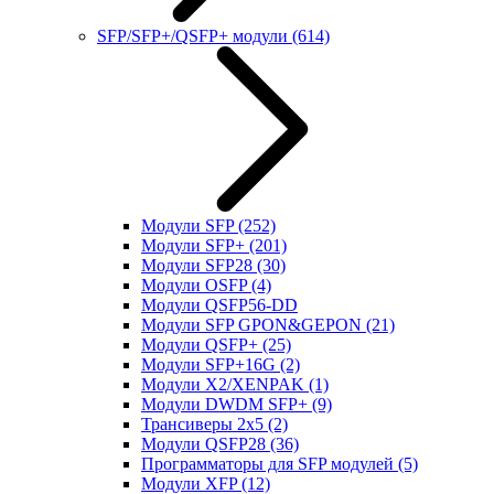
SFP/SFP+/QSFP+ модули
(614)
Модули SFP
(252)
Модули SFP+
(201)
Модули SFP28
(30)
Модули OSFP
(4)
Модули QSFP56-DD
Модули SFP GPON&GEPON
(21)
Модули QSFP+
(25)
Модули SFP+16G
(2)
Модули X2/XENPAK
(1)
Модули DWDM SFP+
(9)
Трансиверы 2x5
(2)
Модули QSFP28
(36)
Программаторы для SFP модулей
(5)
Модули XFP
(12)