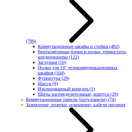
(799)
Коммутационные шкафы и стойки
(492)
Вентиляторные блоки и полки, термостаты,
кондиционеры
(122)
Заглушки
(10)
Полки для 19" телекоммуникационных
шкафов
(104)
Фурнитура
(29)
Шасси
(9)
Изолированный коридор
(1)
Щиты распределительные, корпуса
(29)
Коммутационные панели (патч-панели)
(74)
Заземление, розетки, освещение, кабели питания