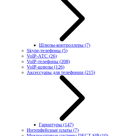
Шлюзы-контроллеры
(7)
Skype-телефоны
(5)
VoIP-АТС
(26)
VoIP-телефоны
(208)
VoIP-шлюзы
(126)
Аксессуары для телефонии
(215)
Гарнитуры
(147)
Интерфейсные платы
(7)
Микросотовые системы DECT SIP
(10)