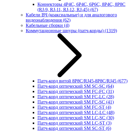
Коннекторы 4P4C, 6P4C, 6P6C, 8P4C, 8P8C
(RJ-9, RJ-11, RJ-12, RJ-45)
(67)
Кабели ВЧ (коаксиальные) и для аналогового
видеонаблюдения
(62)
Кабельные сборки
(4)
Коммутационные шнуры (патч-корды)
(1319)
Патч-корд витой 8P8C/RJ45-8P8C/RJ45
(677)
Патч-корд оптический SM SC-SC
(64)
Патч-корд оптический SM FC-FC
(31)
Патч-корд оптический SM FC-LC
(28)
Патч-корд оптический SM FC-SC
(41)
Патч-корд оптический SM FC-ST
(4)
Патч-корд оптический SM LC-LC
(48)
Патч-корд оптический SM LC-SC
(30)
Патч-корд оптический SM LC-ST
(3)
Патч-корд оптический SM SC-ST
(6)