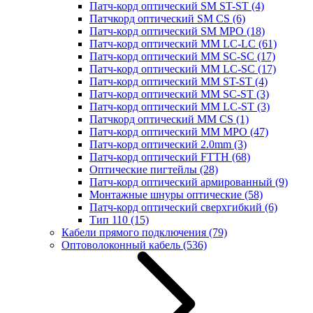
Патч-корд оптический SM ST-ST
(4)
Патчкорд оптический SM CS
(6)
Патч-корд оптический SM MPO
(18)
Патч-корд оптический MM LC-LC
(61)
Патч-корд оптический MM SC-SC
(17)
Патч-корд оптический MM LC-SC
(17)
Патч-корд оптический MM ST-ST
(4)
Патч-корд оптический MM SC-ST
(3)
Патч-корд оптический MM LC-ST
(3)
Патчкорд оптический MM CS
(1)
Патч-корд оптический MM MPO
(47)
Патч-корд оптический 2.0mm
(3)
Патч-корд оптический FTTH
(68)
Оптические пигтейлы
(28)
Патч-корд оптический армированный
(9)
Монтажные шнуры оптические
(58)
Патч-корд оптический сверхгибкий
(6)
Тип 110
(15)
Кабели прямого подключения
(79)
Оптоволоконный кабель
(536)