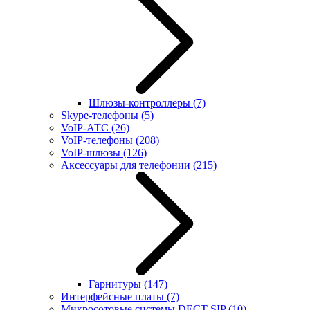
Шлюзы-контроллеры
(7)
Skype-телефоны
(5)
VoIP-АТС
(26)
VoIP-телефоны
(208)
VoIP-шлюзы
(126)
Аксессуары для телефонии
(215)
Гарнитуры
(147)
Интерфейсные платы
(7)
Микросотовые системы DECT SIP
(10)