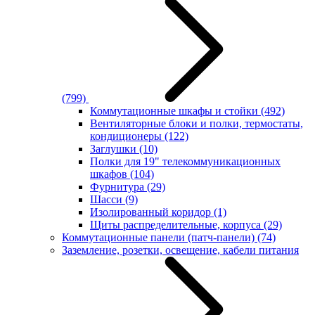
(799)
Коммутационные шкафы и стойки
(492)
Вентиляторные блоки и полки, термостаты,
кондиционеры
(122)
Заглушки
(10)
Полки для 19" телекоммуникационных
шкафов
(104)
Фурнитура
(29)
Шасси
(9)
Изолированный коридор
(1)
Щиты распределительные, корпуса
(29)
Коммутационные панели (патч-панели)
(74)
Заземление, розетки, освещение, кабели питания