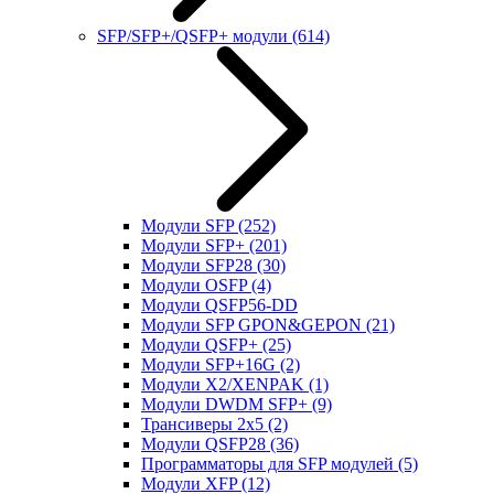
SFP/SFP+/QSFP+ модули
(614)
Модули SFP
(252)
Модули SFP+
(201)
Модули SFP28
(30)
Модули OSFP
(4)
Модули QSFP56-DD
Модули SFP GPON&GEPON
(21)
Модули QSFP+
(25)
Модули SFP+16G
(2)
Модули X2/XENPAK
(1)
Модули DWDM SFP+
(9)
Трансиверы 2x5
(2)
Модули QSFP28
(36)
Программаторы для SFP модулей
(5)
Модули XFP
(12)