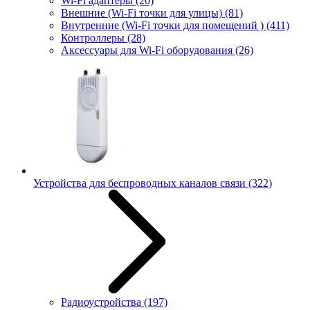
Wi-Fi адаптеры
(20)
Внешние (Wi-Fi точки для улицы)
(81)
Внутренние (Wi-Fi точки для помещений )
(411)
Контроллеры
(28)
Аксессуары для Wi-Fi оборудования
(26)
Устройства для беспроводных каналов связи
(322)
Радиоустройства
(197)