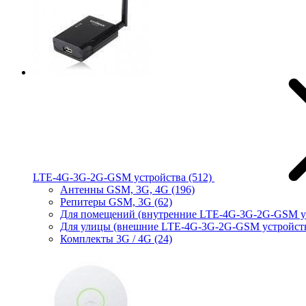
LTE-4G-3G-2G-GSM устройства
(512)
Антенны GSM, 3G, 4G
(196)
Репитеры GSM, 3G
(62)
Для помещений (внутренние LTE-4G-3G-2G-GSM у
Для улицы (внешние LTE-4G-3G-2G-GSM устройст
Комплекты 3G / 4G
(24)