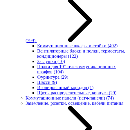
(799)
Коммутационные шкафы и стойки
(492)
Вентиляторные блоки и полки, термостаты,
кондиционеры
(122)
Заглушки
(10)
Полки для 19" телекоммуникационных
шкафов
(104)
Фурнитура
(29)
Шасси
(9)
Изолированный коридор
(1)
Щиты распределительные, корпуса
(29)
Коммутационные панели (патч-панели)
(74)
Заземление, розетки, освещение, кабели питания