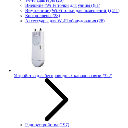
Wi-Fi адаптеры
(20)
Внешние (Wi-Fi точки для улицы)
(81)
Внутренние (Wi-Fi точки для помещений )
(411)
Контроллеры
(28)
Аксессуары для Wi-Fi оборудования
(26)
Устройства для беспроводных каналов связи
(322)
Радиоустройства
(197)