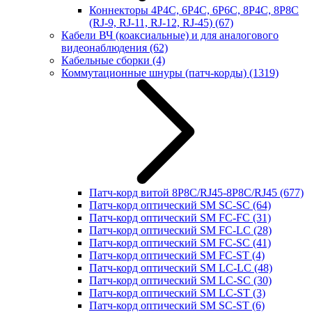
Коннекторы 4P4C, 6P4C, 6P6C, 8P4C, 8P8C
(RJ-9, RJ-11, RJ-12, RJ-45)
(67)
Кабели ВЧ (коаксиальные) и для аналогового
видеонаблюдения
(62)
Кабельные сборки
(4)
Коммутационные шнуры (патч-корды)
(1319)
Патч-корд витой 8P8C/RJ45-8P8C/RJ45
(677)
Патч-корд оптический SM SC-SC
(64)
Патч-корд оптический SM FC-FC
(31)
Патч-корд оптический SM FC-LC
(28)
Патч-корд оптический SM FC-SC
(41)
Патч-корд оптический SM FC-ST
(4)
Патч-корд оптический SM LC-LC
(48)
Патч-корд оптический SM LC-SC
(30)
Патч-корд оптический SM LC-ST
(3)
Патч-корд оптический SM SC-ST
(6)