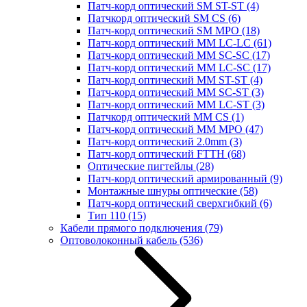
Патч-корд оптический SM ST-ST
(4)
Патчкорд оптический SM CS
(6)
Патч-корд оптический SM MPO
(18)
Патч-корд оптический MM LC-LC
(61)
Патч-корд оптический MM SC-SC
(17)
Патч-корд оптический MM LC-SC
(17)
Патч-корд оптический MM ST-ST
(4)
Патч-корд оптический MM SC-ST
(3)
Патч-корд оптический MM LC-ST
(3)
Патчкорд оптический MM CS
(1)
Патч-корд оптический MM MPO
(47)
Патч-корд оптический 2.0mm
(3)
Патч-корд оптический FTTH
(68)
Оптические пигтейлы
(28)
Патч-корд оптический армированный
(9)
Монтажные шнуры оптические
(58)
Патч-корд оптический сверхгибкий
(6)
Тип 110
(15)
Кабели прямого подключения
(79)
Оптоволоконный кабель
(536)