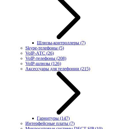
Шлюзы-контроллеры
(7)
Skype-телефоны
(5)
VoIP-АТС
(26)
VoIP-телефоны
(208)
VoIP-шлюзы
(126)
Аксессуары для телефонии
(215)
Гарнитуры
(147)
Интерфейсные платы
(7)
Микросотовые системы DECT SIP
(10)