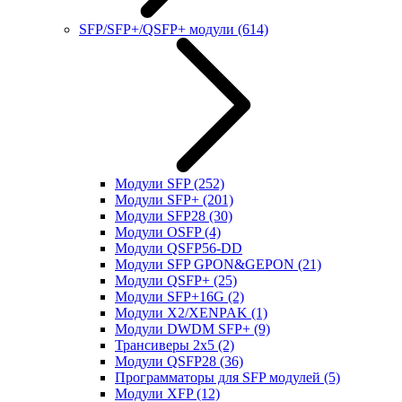
SFP/SFP+/QSFP+ модули
(614)
Модули SFP
(252)
Модули SFP+
(201)
Модули SFP28
(30)
Модули OSFP
(4)
Модули QSFP56-DD
Модули SFP GPON&GEPON
(21)
Модули QSFP+
(25)
Модули SFP+16G
(2)
Модули X2/XENPAK
(1)
Модули DWDM SFP+
(9)
Трансиверы 2x5
(2)
Модули QSFP28
(36)
Программаторы для SFP модулей
(5)
Модули XFP
(12)