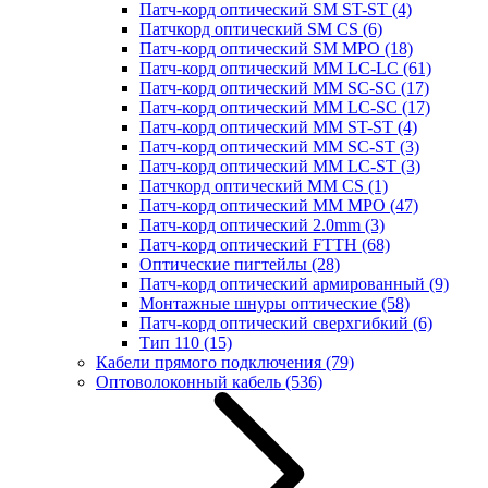
Патч-корд оптический SM ST-ST
(4)
Патчкорд оптический SM CS
(6)
Патч-корд оптический SM MPO
(18)
Патч-корд оптический MM LC-LC
(61)
Патч-корд оптический MM SC-SC
(17)
Патч-корд оптический MM LC-SC
(17)
Патч-корд оптический MM ST-ST
(4)
Патч-корд оптический MM SC-ST
(3)
Патч-корд оптический MM LC-ST
(3)
Патчкорд оптический MM CS
(1)
Патч-корд оптический MM MPO
(47)
Патч-корд оптический 2.0mm
(3)
Патч-корд оптический FTTH
(68)
Оптические пигтейлы
(28)
Патч-корд оптический армированный
(9)
Монтажные шнуры оптические
(58)
Патч-корд оптический сверхгибкий
(6)
Тип 110
(15)
Кабели прямого подключения
(79)
Оптоволоконный кабель
(536)