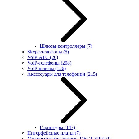
Шлюзы-контроллеры
(7)
Skype-телефоны
(5)
VoIP-АТС
(26)
VoIP-телефоны
(208)
VoIP-шлюзы
(126)
Аксессуары для телефонии
(215)
Гарнитуры
(147)
Интерфейсные платы
(7)
Микросотовые системы DECT SIP
(10)