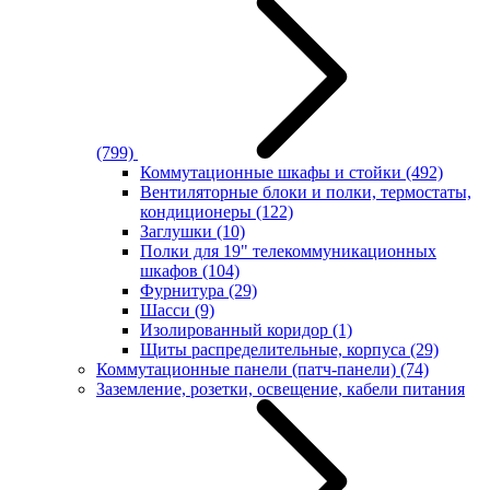
(799)
Коммутационные шкафы и стойки
(492)
Вентиляторные блоки и полки, термостаты,
кондиционеры
(122)
Заглушки
(10)
Полки для 19" телекоммуникационных
шкафов
(104)
Фурнитура
(29)
Шасси
(9)
Изолированный коридор
(1)
Щиты распределительные, корпуса
(29)
Коммутационные панели (патч-панели)
(74)
Заземление, розетки, освещение, кабели питания