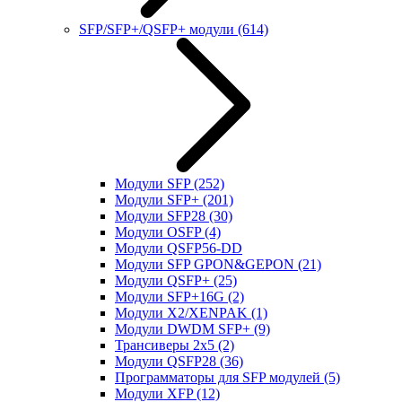
SFP/SFP+/QSFP+ модули
(614)
Модули SFP
(252)
Модули SFP+
(201)
Модули SFP28
(30)
Модули OSFP
(4)
Модули QSFP56-DD
Модули SFP GPON&GEPON
(21)
Модули QSFP+
(25)
Модули SFP+16G
(2)
Модули X2/XENPAK
(1)
Модули DWDM SFP+
(9)
Трансиверы 2x5
(2)
Модули QSFP28
(36)
Программаторы для SFP модулей
(5)
Модули XFP
(12)