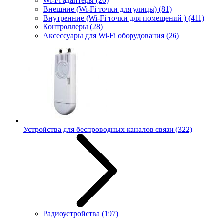
Wi-Fi адаптеры
(20)
Внешние (Wi-Fi точки для улицы)
(81)
Внутренние (Wi-Fi точки для помещений )
(411)
Контроллеры
(28)
Аксессуары для Wi-Fi оборудования
(26)
Устройства для беспроводных каналов связи
(322)
Радиоустройства
(197)