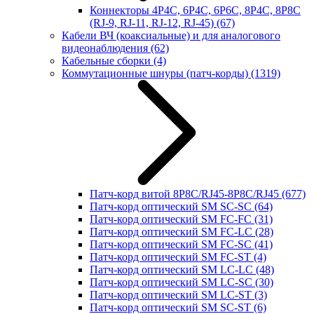
Коннекторы 4P4C, 6P4C, 6P6C, 8P4C, 8P8C
(RJ-9, RJ-11, RJ-12, RJ-45)
(67)
Кабели ВЧ (коаксиальные) и для аналогового
видеонаблюдения
(62)
Кабельные сборки
(4)
Коммутационные шнуры (патч-корды)
(1319)
Патч-корд витой 8P8C/RJ45-8P8C/RJ45
(677)
Патч-корд оптический SM SC-SC
(64)
Патч-корд оптический SM FC-FC
(31)
Патч-корд оптический SM FC-LC
(28)
Патч-корд оптический SM FC-SC
(41)
Патч-корд оптический SM FC-ST
(4)
Патч-корд оптический SM LC-LC
(48)
Патч-корд оптический SM LC-SC
(30)
Патч-корд оптический SM LC-ST
(3)
Патч-корд оптический SM SC-ST
(6)