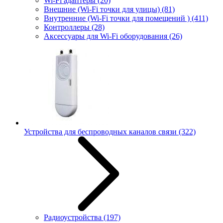
Wi-Fi адаптеры
(20)
Внешние (Wi-Fi точки для улицы)
(81)
Внутренние (Wi-Fi точки для помещений )
(411)
Контроллеры
(28)
Аксессуары для Wi-Fi оборудования
(26)
Устройства для беспроводных каналов связи
(322)
Радиоустройства
(197)