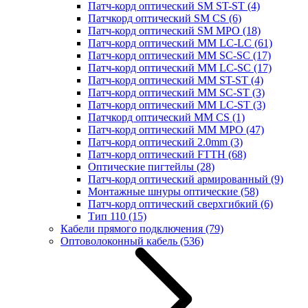
Патч-корд оптический SM ST-ST
(4)
Патчкорд оптический SM CS
(6)
Патч-корд оптический SM MPO
(18)
Патч-корд оптический MM LC-LC
(61)
Патч-корд оптический MM SC-SC
(17)
Патч-корд оптический MM LC-SC
(17)
Патч-корд оптический MM ST-ST
(4)
Патч-корд оптический MM SC-ST
(3)
Патч-корд оптический MM LC-ST
(3)
Патчкорд оптический MM CS
(1)
Патч-корд оптический MM MPO
(47)
Патч-корд оптический 2.0mm
(3)
Патч-корд оптический FTTH
(68)
Оптические пигтейлы
(28)
Патч-корд оптический армированный
(9)
Монтажные шнуры оптические
(58)
Патч-корд оптический сверхгибкий
(6)
Тип 110
(15)
Кабели прямого подключения
(79)
Оптоволоконный кабель
(536)