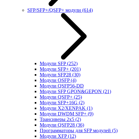
SFP/SFP+/QSFP+ модули
(614)
Модули SFP
(252)
Модули SFP+
(201)
Модули SFP28
(30)
Модули OSFP
(4)
Модули QSFP56-DD
Модули SFP GPON&GEPON
(21)
Модули QSFP+
(25)
Модули SFP+16G
(2)
Модули X2/XENPAK
(1)
Модули DWDM SFP+
(9)
Трансиверы 2x5
(2)
Модули QSFP28
(36)
Программаторы для SFP модулей
(5)
Модули XFP
(12)