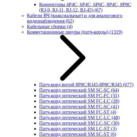
Коннекторы 4P4C, 6P4C, 6P6C, 8P4C, 8P8C
(RJ-9, RJ-11, RJ-12, RJ-45)
(67)
Кабели ВЧ (коаксиальные) и для аналогового
видеонаблюдения
(62)
Кабельные сборки
(4)
Коммутационные шнуры (патч-корды)
(1319)
Патч-корд витой 8P8C/RJ45-8P8C/RJ45
(677)
Патч-корд оптический SM SC-SC
(64)
Патч-корд оптический SM FC-FC
(31)
Патч-корд оптический SM FC-LC
(28)
Патч-корд оптический SM FC-SC
(41)
Патч-корд оптический SM FC-ST
(4)
Патч-корд оптический SM LC-LC
(48)
Патч-корд оптический SM LC-SC
(30)
Патч-корд оптический SM LC-ST
(3)
Патч-корд оптический SM SC-ST
(6)