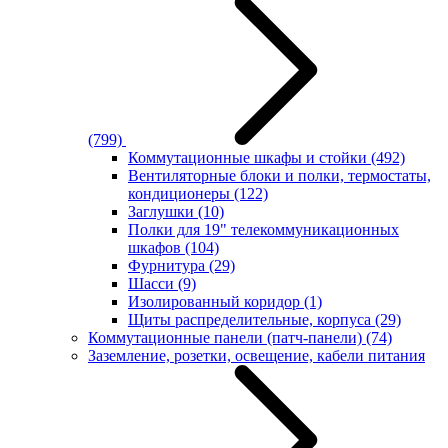
(799)
Коммутационные шкафы и стойки
(492)
Вентиляторные блоки и полки, термостаты,
кондиционеры
(122)
Заглушки
(10)
Полки для 19" телекоммуникационных
шкафов
(104)
Фурнитура
(29)
Шасси
(9)
Изолированный коридор
(1)
Щиты распределительные, корпуса
(29)
Коммутационные панели (патч-панели)
(74)
Заземление, розетки, освещение, кабели питания