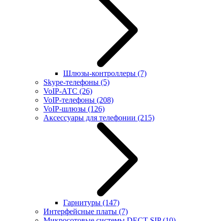
Шлюзы-контроллеры
(7)
Skype-телефоны
(5)
VoIP-АТС
(26)
VoIP-телефоны
(208)
VoIP-шлюзы
(126)
Аксессуары для телефонии
(215)
Гарнитуры
(147)
Интерфейсные платы
(7)
Микросотовые системы DECT SIP
(10)