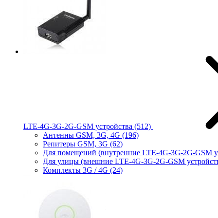
LTE-4G-3G-2G-GSM устройства
(512)
Антенны GSM, 3G, 4G
(196)
Репитеры GSM, 3G
(62)
Для помещений (внутренние LTE-4G-3G-2G-GSM у
Для улицы (внешние LTE-4G-3G-2G-GSM устройст
Комплекты 3G / 4G
(24)