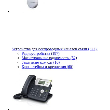
Устройства для беспроводных каналов связи
(322)
Радиоустройства
(197)
Магистральные радиомосты
(52)
Защитные кожухи
(10)
Кронштейны и крепления
(60)