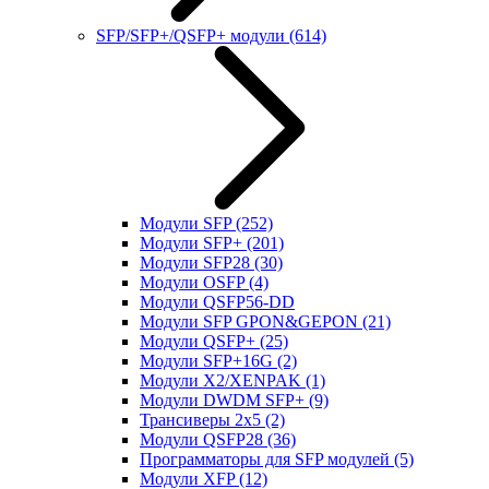
SFP/SFP+/QSFP+ модули
(614)
Модули SFP
(252)
Модули SFP+
(201)
Модули SFP28
(30)
Модули OSFP
(4)
Модули QSFP56-DD
Модули SFP GPON&GEPON
(21)
Модули QSFP+
(25)
Модули SFP+16G
(2)
Модули X2/XENPAK
(1)
Модули DWDM SFP+
(9)
Трансиверы 2x5
(2)
Модули QSFP28
(36)
Программаторы для SFP модулей
(5)
Модули XFP
(12)