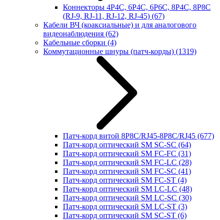
Коннекторы 4P4C, 6P4C, 6P6C, 8P4C, 8P8C
(RJ-9, RJ-11, RJ-12, RJ-45)
(67)
Кабели ВЧ (коаксиальные) и для аналогового
видеонаблюдения
(62)
Кабельные сборки
(4)
Коммутационные шнуры (патч-корды)
(1319)
Патч-корд витой 8P8C/RJ45-8P8C/RJ45
(677)
Патч-корд оптический SM SC-SC
(64)
Патч-корд оптический SM FC-FC
(31)
Патч-корд оптический SM FC-LC
(28)
Патч-корд оптический SM FC-SC
(41)
Патч-корд оптический SM FC-ST
(4)
Патч-корд оптический SM LC-LC
(48)
Патч-корд оптический SM LC-SC
(30)
Патч-корд оптический SM LC-ST
(3)
Патч-корд оптический SM SC-ST
(6)