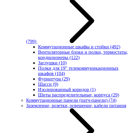
(799)
Коммутационные шкафы и стойки
(492)
Вентиляторные блоки и полки, термостаты,
кондиционеры
(122)
Заглушки
(10)
Полки для 19" телекоммуникационных
шкафов
(104)
Фурнитура
(29)
Шасси
(9)
Изолированный коридор
(1)
Щиты распределительные, корпуса
(29)
Коммутационные панели (патч-панели)
(74)
Заземление, розетки, освещение, кабели питания