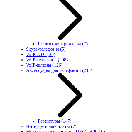
Шлюзы-контроллеры
(7)
Skype-телефоны
(5)
VoIP-АТС
(26)
VoIP-телефоны
(208)
VoIP-шлюзы
(126)
Аксессуары для телефонии
(215)
Гарнитуры
(147)
Интерфейсные платы
(7)
Микросотовые системы DECT SIP
(10)