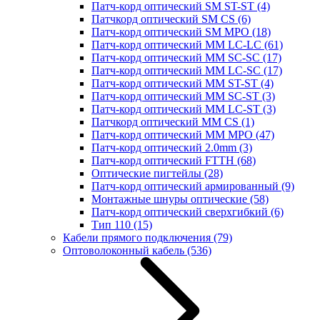
Патч-корд оптический SM ST-ST
(4)
Патчкорд оптический SM CS
(6)
Патч-корд оптический SM MPO
(18)
Патч-корд оптический MM LC-LC
(61)
Патч-корд оптический MM SC-SC
(17)
Патч-корд оптический MM LC-SC
(17)
Патч-корд оптический MM ST-ST
(4)
Патч-корд оптический MM SC-ST
(3)
Патч-корд оптический MM LC-ST
(3)
Патчкорд оптический MM CS
(1)
Патч-корд оптический MM MPO
(47)
Патч-корд оптический 2.0mm
(3)
Патч-корд оптический FTTH
(68)
Оптические пигтейлы
(28)
Патч-корд оптический армированный
(9)
Монтажные шнуры оптические
(58)
Патч-корд оптический сверхгибкий
(6)
Тип 110
(15)
Кабели прямого подключения
(79)
Оптоволоконный кабель
(536)