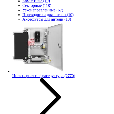
Комнатные
(10)
Секторные
(118)
Узконаправленные
(67)
Переходники для антенн
(10)
Аксессуары для антенн
(13)
Инженерная инфраструктура
(2770)