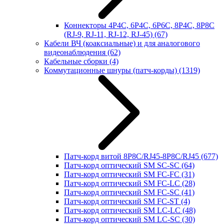
Коннекторы 4P4C, 6P4C, 6P6C, 8P4C, 8P8C
(RJ-9, RJ-11, RJ-12, RJ-45)
(67)
Кабели ВЧ (коаксиальные) и для аналогового
видеонаблюдения
(62)
Кабельные сборки
(4)
Коммутационные шнуры (патч-корды)
(1319)
Патч-корд витой 8P8C/RJ45-8P8C/RJ45
(677)
Патч-корд оптический SM SC-SC
(64)
Патч-корд оптический SM FC-FC
(31)
Патч-корд оптический SM FC-LC
(28)
Патч-корд оптический SM FC-SC
(41)
Патч-корд оптический SM FC-ST
(4)
Патч-корд оптический SM LC-LC
(48)
Патч-корд оптический SM LC-SC
(30)