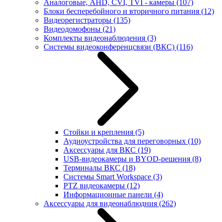
Аналоговые, AHD, CVI, TVI - камеры
(107)
Блоки бесперебойного и вторичного питания
(12)
Видеорегистраторы
(135)
Видеодомофоны
(21)
Комплекты видеонаблюдения
(3)
Системы видеоконференцсвязи (ВКС)
(116)
Стойки и крепления
(5)
Аудиоустройства для переговорных
(10)
Аксессуары для ВКС
(19)
USB-видеокамеры и BYOD-решения
(8)
Терминалы ВКС
(18)
Системы Smart Workspace
(3)
PTZ видеокамеры
(12)
Информационные панели
(4)
Аксессуары для видеонаблюдния
(262)