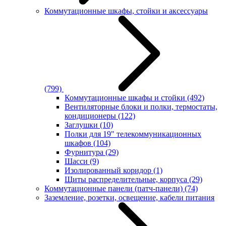
Коммутационные шкафы, стойки и аксессуары
(799)
Коммутационные шкафы и стойки
(492)
Вентиляторные блоки и полки, термостаты,
кондиционеры
(122)
Заглушки
(10)
Полки для 19" телекоммуникационных
шкафов
(104)
Фурнитура
(29)
Шасси
(9)
Изолированный коридор
(1)
Щиты распределительные, корпуса
(29)
Коммутационные панели (патч-панели)
(74)
Заземление, розетки, освещение, кабели питания