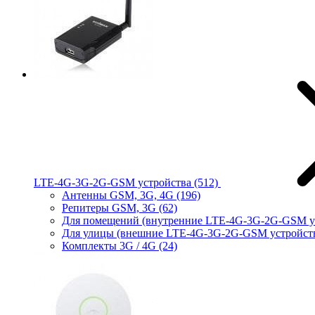
LTE-4G-3G-2G-GSM устройства
(512)
Антенны GSM, 3G, 4G
(196)
Репитеры GSM, 3G
(62)
Для помещений (внутренние LTE-4G-3G-2G-GSM у
Для улицы (внешние LTE-4G-3G-2G-GSM устройст
Комплекты 3G / 4G
(24)