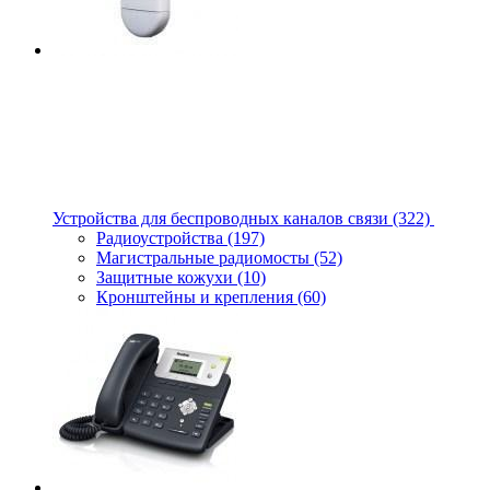
Устройства для беспроводных каналов связи
(322)
Радиоустройства
(197)
Магистральные радиомосты
(52)
Защитные кожухи
(10)
Кронштейны и крепления
(60)