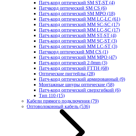
Патч-корд оптический SM ST-ST
(4)
Патчкорд оптический SM CS
(6)
Патч-корд оптический SM MPO
(18)
Патч-корд оптический MM LC-LC
(61)
Патч-корд оптический MM SC-SC
(17)
Патч-корд оптический MM LC-SC
(17)
Патч-корд оптический MM ST-ST
(4)
Патч-корд оптический MM SC-ST
(3)
Патч-корд оптический MM LC-ST
(3)
Патчкорд оптический MM CS
(1)
Патч-корд оптический MM MPO
(47)
Патч-корд оптический 2.0mm
(3)
Патч-корд оптический FTTH
(68)
Оптические пигтейлы
(28)
Патч-корд оптический армированный
(9)
Монтажные шнуры оптические
(58)
Патч-корд оптический сверхгибкий
(6)
Тип 110
(15)
Кабели прямого подключения
(79)
Оптоволоконный кабель
(536)