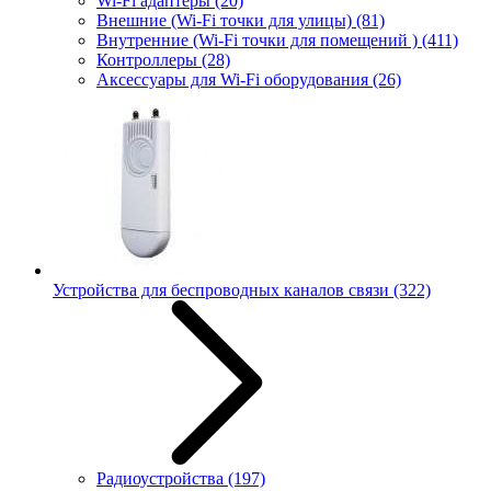
Wi-Fi адаптеры
(20)
Внешние (Wi-Fi точки для улицы)
(81)
Внутренние (Wi-Fi точки для помещений )
(411)
Контроллеры
(28)
Аксессуары для Wi-Fi оборудования
(26)
Устройства для беспроводных каналов связи
(322)
Радиоустройства
(197)