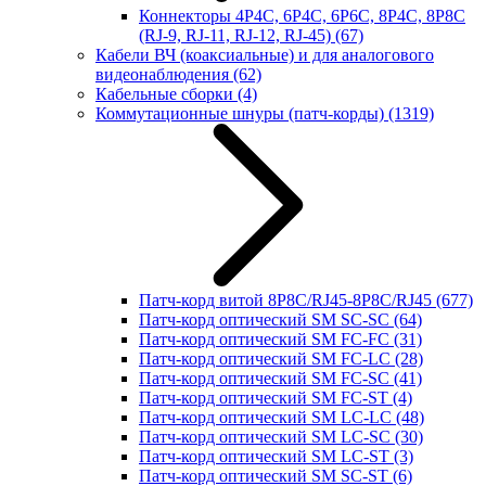
Коннекторы 4P4C, 6P4C, 6P6C, 8P4C, 8P8C
(RJ-9, RJ-11, RJ-12, RJ-45)
(67)
Кабели ВЧ (коаксиальные) и для аналогового
видеонаблюдения
(62)
Кабельные сборки
(4)
Коммутационные шнуры (патч-корды)
(1319)
Патч-корд витой 8P8C/RJ45-8P8C/RJ45
(677)
Патч-корд оптический SM SC-SC
(64)
Патч-корд оптический SM FC-FC
(31)
Патч-корд оптический SM FC-LC
(28)
Патч-корд оптический SM FC-SC
(41)
Патч-корд оптический SM FC-ST
(4)
Патч-корд оптический SM LC-LC
(48)
Патч-корд оптический SM LC-SC
(30)
Патч-корд оптический SM LC-ST
(3)
Патч-корд оптический SM SC-ST
(6)