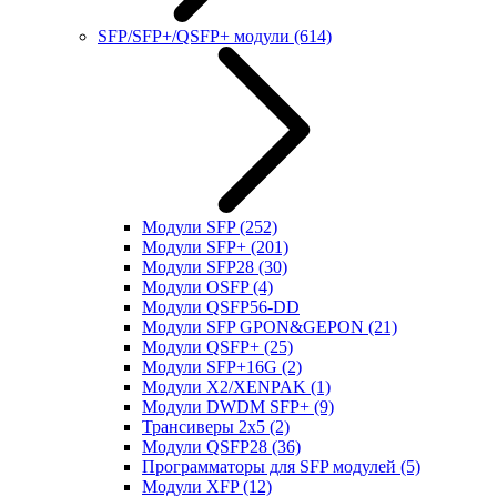
SFP/SFP+/QSFP+ модули
(614)
Модули SFP
(252)
Модули SFP+
(201)
Модули SFP28
(30)
Модули OSFP
(4)
Модули QSFP56-DD
Модули SFP GPON&GEPON
(21)
Модули QSFP+
(25)
Модули SFP+16G
(2)
Модули X2/XENPAK
(1)
Модули DWDM SFP+
(9)
Трансиверы 2x5
(2)
Модули QSFP28
(36)
Программаторы для SFP модулей
(5)
Модули XFP
(12)