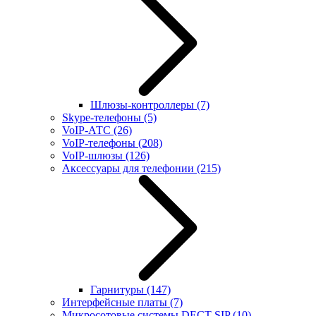
Шлюзы-контроллеры
(7)
Skype-телефоны
(5)
VoIP-АТС
(26)
VoIP-телефоны
(208)
VoIP-шлюзы
(126)
Аксессуары для телефонии
(215)
Гарнитуры
(147)
Интерфейсные платы
(7)
Микросотовые системы DECT SIP
(10)