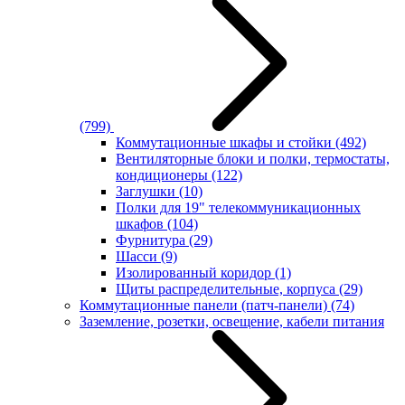
(799)
Коммутационные шкафы и стойки
(492)
Вентиляторные блоки и полки, термостаты,
кондиционеры
(122)
Заглушки
(10)
Полки для 19" телекоммуникационных
шкафов
(104)
Фурнитура
(29)
Шасси
(9)
Изолированный коридор
(1)
Щиты распределительные, корпуса
(29)
Коммутационные панели (патч-панели)
(74)
Заземление, розетки, освещение, кабели питания