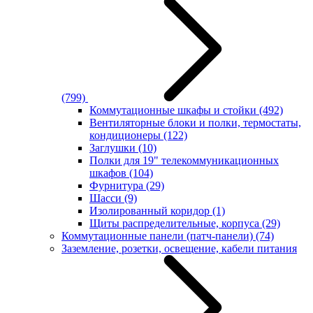
(799)
Коммутационные шкафы и стойки
(492)
Вентиляторные блоки и полки, термостаты,
кондиционеры
(122)
Заглушки
(10)
Полки для 19" телекоммуникационных
шкафов
(104)
Фурнитура
(29)
Шасси
(9)
Изолированный коридор
(1)
Щиты распределительные, корпуса
(29)
Коммутационные панели (патч-панели)
(74)
Заземление, розетки, освещение, кабели питания