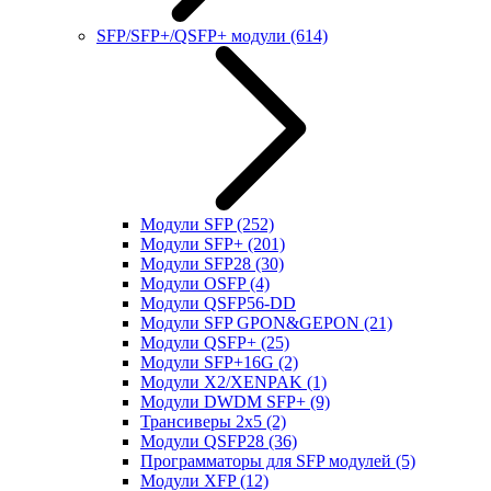
SFP/SFP+/QSFP+ модули
(614)
Модули SFP
(252)
Модули SFP+
(201)
Модули SFP28
(30)
Модули OSFP
(4)
Модули QSFP56-DD
Модули SFP GPON&GEPON
(21)
Модули QSFP+
(25)
Модули SFP+16G
(2)
Модули X2/XENPAK
(1)
Модули DWDM SFP+
(9)
Трансиверы 2x5
(2)
Модули QSFP28
(36)
Программаторы для SFP модулей
(5)
Модули XFP
(12)