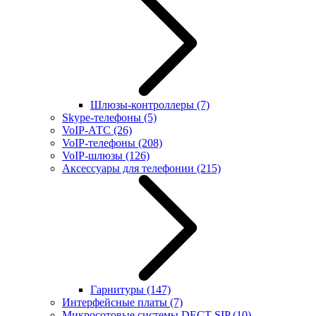
Шлюзы-контроллеры
(7)
Skype-телефоны
(5)
VoIP-АТС
(26)
VoIP-телефоны
(208)
VoIP-шлюзы
(126)
Аксессуары для телефонии
(215)
Гарнитуры
(147)
Интерфейсные платы
(7)
Микросотовые системы DECT SIP
(10)