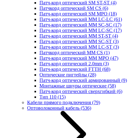
Патч-корд оптический SM ST-ST
(4)
Патчкорд оптический SM CS
(6)
Патч-корд оптический SM MPO
(18)
Патч-корд оптический MM LC-LC
(61)
Патч-корд оптический MM SC-SC
(17)
Патч-корд оптический MM LC-SC
(17)
Патч-корд оптический MM ST-ST
(4)
Патч-корд оптический MM SC-ST
(3)
Патч-корд оптический MM LC-ST
(3)
Патчкорд оптический MM CS
(1)
Патч-корд оптический MM MPO
(47)
Патч-корд оптический 2.0mm
(3)
Патч-корд оптический FTTH
(68)
Оптические пигтейлы
(28)
Патч-корд оптический армированный
(9)
Монтажные шнуры оптические
(58)
Патч-корд оптический сверхгибкий
(6)
Тип 110
(15)
Кабели прямого подключения
(79)
Оптоволоконный кабель
(536)