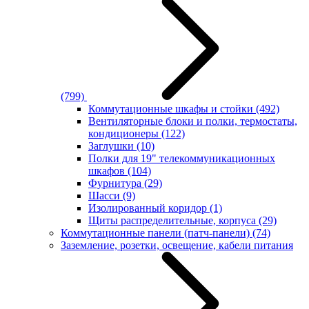
(799)
Коммутационные шкафы и стойки
(492)
Вентиляторные блоки и полки, термостаты,
кондиционеры
(122)
Заглушки
(10)
Полки для 19" телекоммуникационных
шкафов
(104)
Фурнитура
(29)
Шасси
(9)
Изолированный коридор
(1)
Щиты распределительные, корпуса
(29)
Коммутационные панели (патч-панели)
(74)
Заземление, розетки, освещение, кабели питания