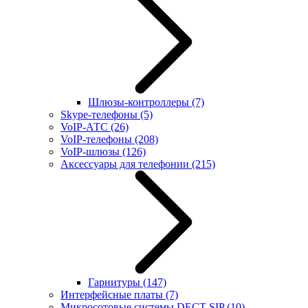
Шлюзы-контроллеры
(7)
Skype-телефоны
(5)
VoIP-АТС
(26)
VoIP-телефоны
(208)
VoIP-шлюзы
(126)
Аксессуары для телефонии
(215)
Гарнитуры
(147)
Интерфейсные платы
(7)
Микросотовые системы DECT SIP
(10)