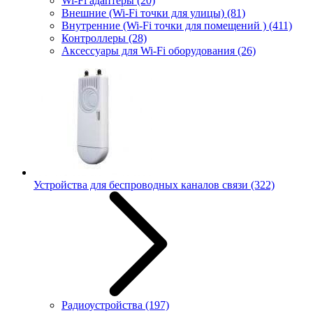
Wi-Fi адаптеры
(20)
Внешние (Wi-Fi точки для улицы)
(81)
Внутренние (Wi-Fi точки для помещений )
(411)
Контроллеры
(28)
Аксессуары для Wi-Fi оборудования
(26)
Устройства для беспроводных каналов связи
(322)
Радиоустройства
(197)