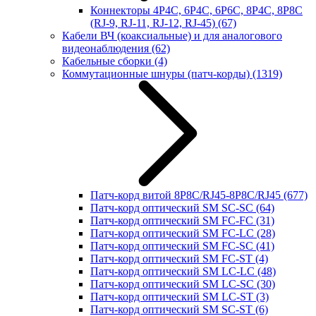
Коннекторы 4P4C, 6P4C, 6P6C, 8P4C, 8P8C
(RJ-9, RJ-11, RJ-12, RJ-45)
(67)
Кабели ВЧ (коаксиальные) и для аналогового
видеонаблюдения
(62)
Кабельные сборки
(4)
Коммутационные шнуры (патч-корды)
(1319)
Патч-корд витой 8P8C/RJ45-8P8C/RJ45
(677)
Патч-корд оптический SM SC-SC
(64)
Патч-корд оптический SM FC-FC
(31)
Патч-корд оптический SM FC-LC
(28)
Патч-корд оптический SM FC-SC
(41)
Патч-корд оптический SM FC-ST
(4)
Патч-корд оптический SM LC-LC
(48)
Патч-корд оптический SM LC-SC
(30)
Патч-корд оптический SM LC-ST
(3)
Патч-корд оптический SM SC-ST
(6)