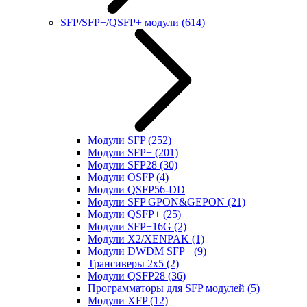
SFP/SFP+/QSFP+ модули
(614)
Модули SFP
(252)
Модули SFP+
(201)
Модули SFP28
(30)
Модули OSFP
(4)
Модули QSFP56-DD
Модули SFP GPON&GEPON
(21)
Модули QSFP+
(25)
Модули SFP+16G
(2)
Модули X2/XENPAK
(1)
Модули DWDM SFP+
(9)
Трансиверы 2x5
(2)
Модули QSFP28
(36)
Программаторы для SFP модулей
(5)
Модули XFP
(12)