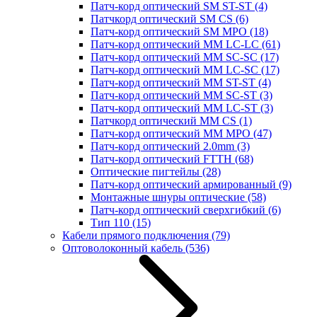
Патч-корд оптический SM ST-ST
(4)
Патчкорд оптический SM CS
(6)
Патч-корд оптический SM MPO
(18)
Патч-корд оптический MM LC-LC
(61)
Патч-корд оптический MM SC-SC
(17)
Патч-корд оптический MM LC-SC
(17)
Патч-корд оптический MM ST-ST
(4)
Патч-корд оптический MM SC-ST
(3)
Патч-корд оптический MM LC-ST
(3)
Патчкорд оптический MM CS
(1)
Патч-корд оптический MM MPO
(47)
Патч-корд оптический 2.0mm
(3)
Патч-корд оптический FTTH
(68)
Оптические пигтейлы
(28)
Патч-корд оптический армированный
(9)
Монтажные шнуры оптические
(58)
Патч-корд оптический сверхгибкий
(6)
Тип 110
(15)
Кабели прямого подключения
(79)
Оптоволоконный кабель
(536)