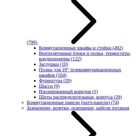
(799)
Коммутационные шкафы и стойки
(492)
Вентиляторные блоки и полки, термостаты,
кондиционеры
(122)
Заглушки
(10)
Полки для 19" телекоммуникационных
шкафов
(104)
Фурнитура
(29)
Шасси
(9)
Изолированный коридор
(1)
Щиты распределительные, корпуса
(29)
Коммутационные панели (патч-панели)
(74)
Заземление, розетки, освещение, кабели питания