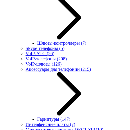
Шлюзы-контроллеры
(7)
Skype-телефоны
(5)
VoIP-АТС
(26)
VoIP-телефоны
(208)
VoIP-шлюзы
(126)
Аксессуары для телефонии
(215)
Гарнитуры
(147)
Интерфейсные платы
(7)
Микросотовые системы DECT SIP
(10)