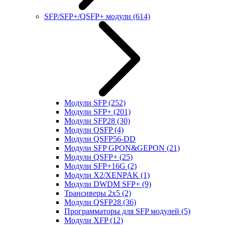
SFP/SFP+/QSFP+ модули
(614)
Модули SFP
(252)
Модули SFP+
(201)
Модули SFP28
(30)
Модули OSFP
(4)
Модули QSFP56-DD
Модули SFP GPON&GEPON
(21)
Модули QSFP+
(25)
Модули SFP+16G
(2)
Модули X2/XENPAK
(1)
Модули DWDM SFP+
(9)
Трансиверы 2x5
(2)
Модули QSFP28
(36)
Программаторы для SFP модулей
(5)
Модули XFP
(12)