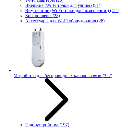
Wi-Fi адаптеры
(20)
Внешние (Wi-Fi точки для улицы)
(81)
Внутренние (Wi-Fi точки для помещений )
(411)
Контроллеры
(28)
Аксессуары для Wi-Fi оборудования
(26)
Устройства для беспроводных каналов связи
(322)
Радиоустройства
(197)