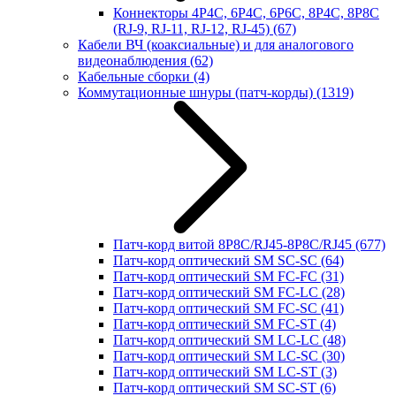
Коннекторы 4P4C, 6P4C, 6P6C, 8P4C, 8P8C
(RJ-9, RJ-11, RJ-12, RJ-45)
(67)
Кабели ВЧ (коаксиальные) и для аналогового
видеонаблюдения
(62)
Кабельные сборки
(4)
Коммутационные шнуры (патч-корды)
(1319)
Патч-корд витой 8P8C/RJ45-8P8C/RJ45
(677)
Патч-корд оптический SM SC-SC
(64)
Патч-корд оптический SM FC-FC
(31)
Патч-корд оптический SM FC-LC
(28)
Патч-корд оптический SM FC-SC
(41)
Патч-корд оптический SM FC-ST
(4)
Патч-корд оптический SM LC-LC
(48)
Патч-корд оптический SM LC-SC
(30)
Патч-корд оптический SM LC-ST
(3)
Патч-корд оптический SM SC-ST
(6)