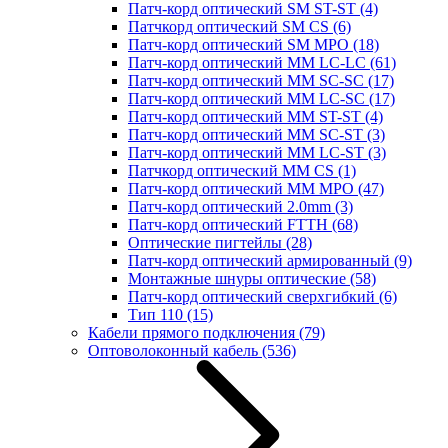
Патч-корд оптический SM ST-ST
(4)
Патчкорд оптический SM CS
(6)
Патч-корд оптический SM MPO
(18)
Патч-корд оптический MM LC-LC
(61)
Патч-корд оптический MM SC-SC
(17)
Патч-корд оптический MM LC-SC
(17)
Патч-корд оптический MM ST-ST
(4)
Патч-корд оптический MM SC-ST
(3)
Патч-корд оптический MM LC-ST
(3)
Патчкорд оптический MM CS
(1)
Патч-корд оптический MM MPO
(47)
Патч-корд оптический 2.0mm
(3)
Патч-корд оптический FTTH
(68)
Оптические пигтейлы
(28)
Патч-корд оптический армированный
(9)
Монтажные шнуры оптические
(58)
Патч-корд оптический сверхгибкий
(6)
Тип 110
(15)
Кабели прямого подключения
(79)
Оптоволоконный кабель
(536)