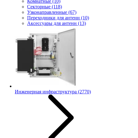
Комнатные
(10)
Секторные
(118)
Узконаправленные
(67)
Переходники для антенн
(10)
Аксессуары для антенн
(13)
Инженерная инфраструктура
(2770)