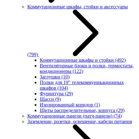
Коммутационные шкафы, стойки и аксессуары
(799)
Коммутационные шкафы и стойки
(492)
Вентиляторные блоки и полки, термостаты,
кондиционеры
(122)
Заглушки
(10)
Полки для 19" телекоммуникационных
шкафов
(104)
Фурнитура
(29)
Шасси
(9)
Изолированный коридор
(1)
Щиты распределительные, корпуса
(29)
Коммутационные панели (патч-панели)
(74)
Заземление, розетки, освещение, кабели питания