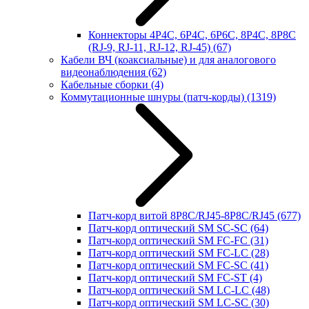
Коннекторы 4P4C, 6P4C, 6P6C, 8P4C, 8P8C
(RJ-9, RJ-11, RJ-12, RJ-45)
(67)
Кабели ВЧ (коаксиальные) и для аналогового
видеонаблюдения
(62)
Кабельные сборки
(4)
Коммутационные шнуры (патч-корды)
(1319)
Патч-корд витой 8P8C/RJ45-8P8C/RJ45
(677)
Патч-корд оптический SM SC-SC
(64)
Патч-корд оптический SM FC-FC
(31)
Патч-корд оптический SM FC-LC
(28)
Патч-корд оптический SM FC-SC
(41)
Патч-корд оптический SM FC-ST
(4)
Патч-корд оптический SM LC-LC
(48)
Патч-корд оптический SM LC-SC
(30)