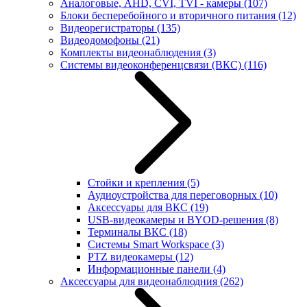
Аналоговые, AHD, CVI, TVI - камеры
(107)
Блоки бесперебойного и вторичного питания
(12)
Видеорегистраторы
(135)
Видеодомофоны
(21)
Комплекты видеонаблюдения
(3)
Системы видеоконференцсвязи (ВКС)
(116)
Стойки и крепления
(5)
Аудиоустройства для переговорных
(10)
Аксессуары для ВКС
(19)
USB-видеокамеры и BYOD-решения
(8)
Терминалы ВКС
(18)
Системы Smart Workspace
(3)
PTZ видеокамеры
(12)
Информационные панели
(4)
Аксессуары для видеонаблюдния
(262)