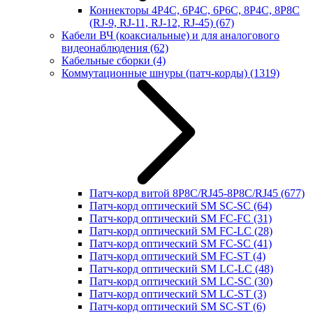
Коннекторы 4P4C, 6P4C, 6P6C, 8P4C, 8P8C
(RJ-9, RJ-11, RJ-12, RJ-45)
(67)
Кабели ВЧ (коаксиальные) и для аналогового
видеонаблюдения
(62)
Кабельные сборки
(4)
Коммутационные шнуры (патч-корды)
(1319)
Патч-корд витой 8P8C/RJ45-8P8C/RJ45
(677)
Патч-корд оптический SM SC-SC
(64)
Патч-корд оптический SM FC-FC
(31)
Патч-корд оптический SM FC-LC
(28)
Патч-корд оптический SM FC-SC
(41)
Патч-корд оптический SM FC-ST
(4)
Патч-корд оптический SM LC-LC
(48)
Патч-корд оптический SM LC-SC
(30)
Патч-корд оптический SM LC-ST
(3)
Патч-корд оптический SM SC-ST
(6)