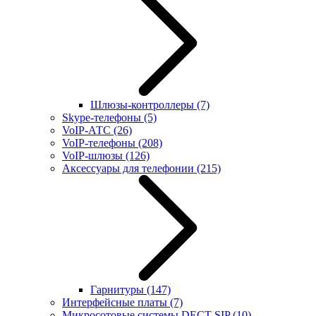
Шлюзы-контроллеры
(7)
Skype-телефоны
(5)
VoIP-АТС
(26)
VoIP-телефоны
(208)
VoIP-шлюзы
(126)
Аксессуары для телефонии
(215)
Гарнитуры
(147)
Интерфейсные платы
(7)
Микросотовые системы DECT SIP
(10)