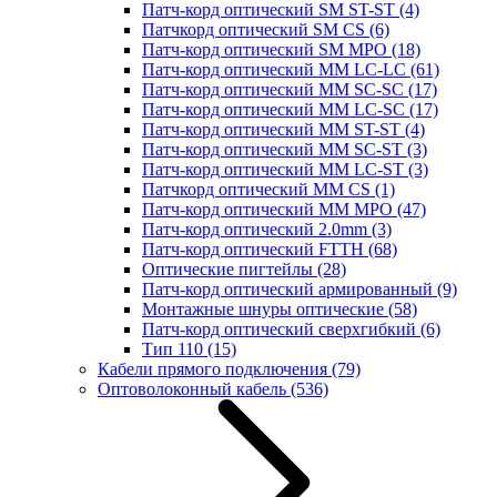
Патч-корд оптический SM ST-ST
(4)
Патчкорд оптический SM CS
(6)
Патч-корд оптический SM MPO
(18)
Патч-корд оптический MM LC-LC
(61)
Патч-корд оптический MM SC-SC
(17)
Патч-корд оптический MM LC-SC
(17)
Патч-корд оптический MM ST-ST
(4)
Патч-корд оптический MM SC-ST
(3)
Патч-корд оптический MM LC-ST
(3)
Патчкорд оптический MM CS
(1)
Патч-корд оптический MM MPO
(47)
Патч-корд оптический 2.0mm
(3)
Патч-корд оптический FTTH
(68)
Оптические пигтейлы
(28)
Патч-корд оптический армированный
(9)
Монтажные шнуры оптические
(58)
Патч-корд оптический сверхгибкий
(6)
Тип 110
(15)
Кабели прямого подключения
(79)
Оптоволоконный кабель
(536)