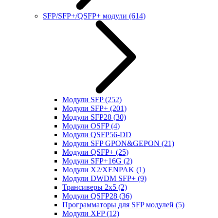
SFP/SFP+/QSFP+ модули
(614)
Модули SFP
(252)
Модули SFP+
(201)
Модули SFP28
(30)
Модули OSFP
(4)
Модули QSFP56-DD
Модули SFP GPON&GEPON
(21)
Модули QSFP+
(25)
Модули SFP+16G
(2)
Модули X2/XENPAK
(1)
Модули DWDM SFP+
(9)
Трансиверы 2x5
(2)
Модули QSFP28
(36)
Программаторы для SFP модулей
(5)
Модули XFP
(12)