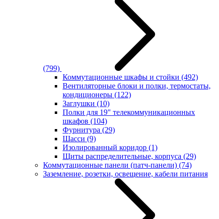
(799)
Коммутационные шкафы и стойки
(492)
Вентиляторные блоки и полки, термостаты,
кондиционеры
(122)
Заглушки
(10)
Полки для 19" телекоммуникационных
шкафов
(104)
Фурнитура
(29)
Шасси
(9)
Изолированный коридор
(1)
Щиты распределительные, корпуса
(29)
Коммутационные панели (патч-панели)
(74)
Заземление, розетки, освещение, кабели питания