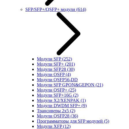
SFP/SFP+/QSFP+ модули
(614)
Модули SFP
(252)
Модули SFP+
(201)
Модули SFP28
(30)
Модули OSFP
(4)
Модули QSFP56-DD
Модули SFP GPON&GEPON
(21)
Модули QSFP+
(25)
Модули SFP+16G
(2)
Модули X2/XENPAK
(1)
Модули DWDM SFP+
(9)
Трансиверы 2x5
(2)
Модули QSFP28
(36)
Программаторы для SFP модулей
(5)
Модули XFP
(12)