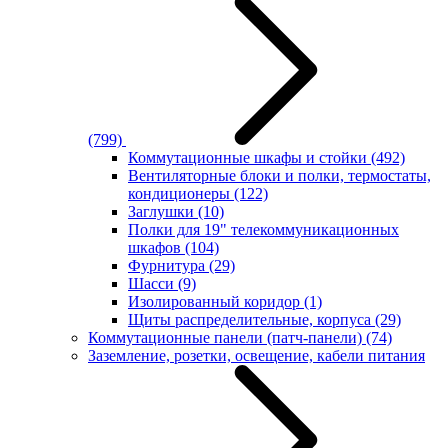
(799)
Коммутационные шкафы и стойки
(492)
Вентиляторные блоки и полки, термостаты,
кондиционеры
(122)
Заглушки
(10)
Полки для 19" телекоммуникационных
шкафов
(104)
Фурнитура
(29)
Шасси
(9)
Изолированный коридор
(1)
Щиты распределительные, корпуса
(29)
Коммутационные панели (патч-панели)
(74)
Заземление, розетки, освещение, кабели питания