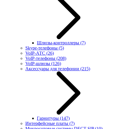
Шлюзы-контроллеры
(7)
Skype-телефоны
(5)
VoIP-АТС
(26)
VoIP-телефоны
(208)
VoIP-шлюзы
(126)
Аксессуары для телефонии
(215)
Гарнитуры
(147)
Интерфейсные платы
(7)
Микросотовые системы DECT SIP
(10)