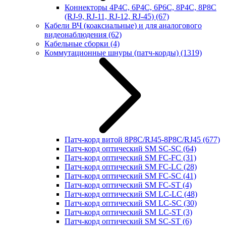
Коннекторы 4P4C, 6P4C, 6P6C, 8P4C, 8P8C
(RJ-9, RJ-11, RJ-12, RJ-45)
(67)
Кабели ВЧ (коаксиальные) и для аналогового
видеонаблюдения
(62)
Кабельные сборки
(4)
Коммутационные шнуры (патч-корды)
(1319)
Патч-корд витой 8P8C/RJ45-8P8C/RJ45
(677)
Патч-корд оптический SM SC-SC
(64)
Патч-корд оптический SM FC-FC
(31)
Патч-корд оптический SM FC-LC
(28)
Патч-корд оптический SM FC-SC
(41)
Патч-корд оптический SM FC-ST
(4)
Патч-корд оптический SM LC-LC
(48)
Патч-корд оптический SM LC-SC
(30)
Патч-корд оптический SM LC-ST
(3)
Патч-корд оптический SM SC-ST
(6)