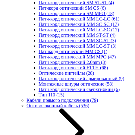
Патч-корд оптический SM ST-ST
(4)
Патчкорд оптический SM CS
(6)
Патч-корд оптический SM MPO
(18)
Патч-корд оптический MM LC-LC
(61)
Патч-корд оптический MM SC-SC
(17)
Патч-корд оптический MM LC-SC
(17)
Патч-корд оптический MM ST-ST
(4)
Патч-корд оптический MM SC-ST
(3)
Патч-корд оптический MM LC-ST
(3)
Патчкорд оптический MM CS
(1)
Патч-корд оптический MM MPO
(47)
Патч-корд оптический 2.0mm
(3)
Патч-корд оптический FTTH
(68)
Оптические пигтейлы
(28)
Патч-корд оптический армированный
(9)
Монтажные шнуры оптические
(58)
Патч-корд оптический сверхгибкий
(6)
Тип 110
(15)
Кабели прямого подключения
(79)
Оптоволоконный кабель
(536)