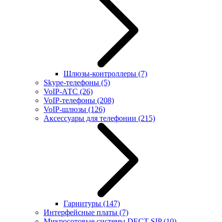
Шлюзы-контроллеры
(7)
Skype-телефоны
(5)
VoIP-АТС
(26)
VoIP-телефоны
(208)
VoIP-шлюзы
(126)
Аксессуары для телефонии
(215)
Гарнитуры
(147)
Интерфейсные платы
(7)
Микросотовые системы DECT SIP
(10)