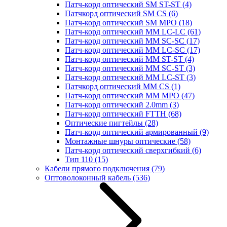
Патч-корд оптический SM ST-ST
(4)
Патчкорд оптический SM CS
(6)
Патч-корд оптический SM MPO
(18)
Патч-корд оптический MM LC-LC
(61)
Патч-корд оптический MM SC-SC
(17)
Патч-корд оптический MM LC-SC
(17)
Патч-корд оптический MM ST-ST
(4)
Патч-корд оптический MM SC-ST
(3)
Патч-корд оптический MM LC-ST
(3)
Патчкорд оптический MM CS
(1)
Патч-корд оптический MM MPO
(47)
Патч-корд оптический 2.0mm
(3)
Патч-корд оптический FTTH
(68)
Оптические пигтейлы
(28)
Патч-корд оптический армированный
(9)
Монтажные шнуры оптические
(58)
Патч-корд оптический сверхгибкий
(6)
Тип 110
(15)
Кабели прямого подключения
(79)
Оптоволоконный кабель
(536)