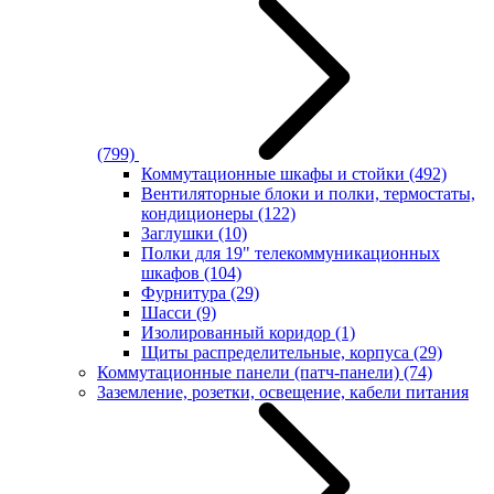
(799)
Коммутационные шкафы и стойки
(492)
Вентиляторные блоки и полки, термостаты,
кондиционеры
(122)
Заглушки
(10)
Полки для 19" телекоммуникационных
шкафов
(104)
Фурнитура
(29)
Шасси
(9)
Изолированный коридор
(1)
Щиты распределительные, корпуса
(29)
Коммутационные панели (патч-панели)
(74)
Заземление, розетки, освещение, кабели питания