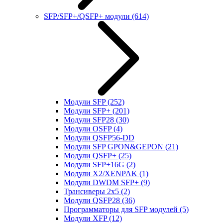
SFP/SFP+/QSFP+ модули
(614)
Модули SFP
(252)
Модули SFP+
(201)
Модули SFP28
(30)
Модули OSFP
(4)
Модули QSFP56-DD
Модули SFP GPON&GEPON
(21)
Модули QSFP+
(25)
Модули SFP+16G
(2)
Модули X2/XENPAK
(1)
Модули DWDM SFP+
(9)
Трансиверы 2x5
(2)
Модули QSFP28
(36)
Программаторы для SFP модулей
(5)
Модули XFP
(12)