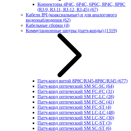
Коннекторы 4P4C, 6P4C, 6P6C, 8P4C, 8P8C
(RJ-9, RJ-11, RJ-12, RJ-45)
(67)
Кабели ВЧ (коаксиальные) и для аналогового
видеонаблюдения
(62)
Кабельные сборки
(4)
Коммутационные шнуры (патч-корды)
(1319)
Патч-корд витой 8P8C/RJ45-8P8C/RJ45
(677)
Патч-корд оптический SM SC-SC
(64)
Патч-корд оптический SM FC-FC
(31)
Патч-корд оптический SM FC-LC
(28)
Патч-корд оптический SM FC-SC
(41)
Патч-корд оптический SM FC-ST
(4)
Патч-корд оптический SM LC-LC
(48)
Патч-корд оптический SM LC-SC
(30)
Патч-корд оптический SM LC-ST
(3)
Патч-корд оптический SM SC-ST
(6)