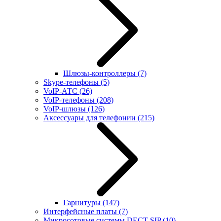
Шлюзы-контроллеры
(7)
Skype-телефоны
(5)
VoIP-АТС
(26)
VoIP-телефоны
(208)
VoIP-шлюзы
(126)
Аксессуары для телефонии
(215)
Гарнитуры
(147)
Интерфейсные платы
(7)
Микросотовые системы DECT SIP
(10)