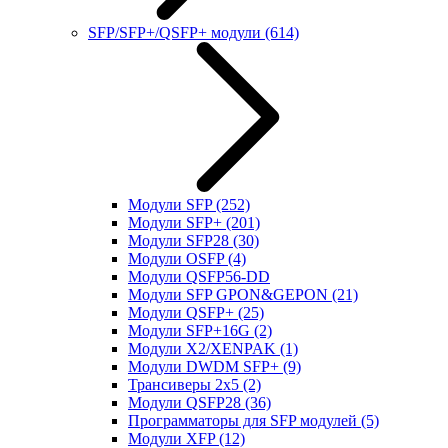
SFP/SFP+/QSFP+ модули
(614)
Модули SFP
(252)
Модули SFP+
(201)
Модули SFP28
(30)
Модули OSFP
(4)
Модули QSFP56-DD
Модули SFP GPON&GEPON
(21)
Модули QSFP+
(25)
Модули SFP+16G
(2)
Модули X2/XENPAK
(1)
Модули DWDM SFP+
(9)
Трансиверы 2x5
(2)
Модули QSFP28
(36)
Программаторы для SFP модулей
(5)
Модули XFP
(12)