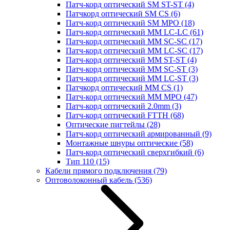
Патч-корд оптический SM ST-ST
(4)
Патчкорд оптический SM CS
(6)
Патч-корд оптический SM MPO
(18)
Патч-корд оптический MM LC-LC
(61)
Патч-корд оптический MM SC-SC
(17)
Патч-корд оптический MM LC-SC
(17)
Патч-корд оптический MM ST-ST
(4)
Патч-корд оптический MM SC-ST
(3)
Патч-корд оптический MM LC-ST
(3)
Патчкорд оптический MM CS
(1)
Патч-корд оптический MM MPO
(47)
Патч-корд оптический 2.0mm
(3)
Патч-корд оптический FTTH
(68)
Оптические пигтейлы
(28)
Патч-корд оптический армированный
(9)
Монтажные шнуры оптические
(58)
Патч-корд оптический сверхгибкий
(6)
Тип 110
(15)
Кабели прямого подключения
(79)
Оптоволоконный кабель
(536)