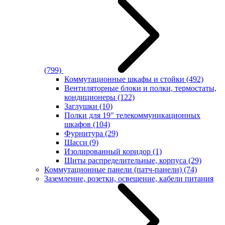
(799)
Коммутационные шкафы и стойки
(492)
Вентиляторные блоки и полки, термостаты,
кондиционеры
(122)
Заглушки
(10)
Полки для 19" телекоммуникационных
шкафов
(104)
Фурнитура
(29)
Шасси
(9)
Изолированный коридор
(1)
Щиты распределительные, корпуса
(29)
Коммутационные панели (патч-панели)
(74)
Заземление, розетки, освещение, кабели питания