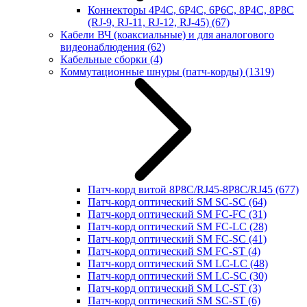
Коннекторы 4P4C, 6P4C, 6P6C, 8P4C, 8P8C
(RJ-9, RJ-11, RJ-12, RJ-45)
(67)
Кабели ВЧ (коаксиальные) и для аналогового
видеонаблюдения
(62)
Кабельные сборки
(4)
Коммутационные шнуры (патч-корды)
(1319)
Патч-корд витой 8P8C/RJ45-8P8C/RJ45
(677)
Патч-корд оптический SM SC-SC
(64)
Патч-корд оптический SM FC-FC
(31)
Патч-корд оптический SM FC-LC
(28)
Патч-корд оптический SM FC-SC
(41)
Патч-корд оптический SM FC-ST
(4)
Патч-корд оптический SM LC-LC
(48)
Патч-корд оптический SM LC-SC
(30)
Патч-корд оптический SM LC-ST
(3)
Патч-корд оптический SM SC-ST
(6)