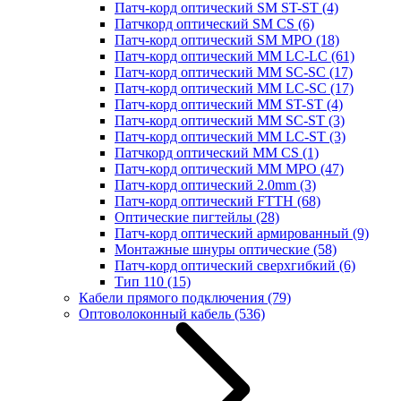
Патч-корд оптический SM ST-ST
(4)
Патчкорд оптический SM CS
(6)
Патч-корд оптический SM MPO
(18)
Патч-корд оптический MM LC-LC
(61)
Патч-корд оптический MM SC-SC
(17)
Патч-корд оптический MM LC-SC
(17)
Патч-корд оптический MM ST-ST
(4)
Патч-корд оптический MM SC-ST
(3)
Патч-корд оптический MM LC-ST
(3)
Патчкорд оптический MM CS
(1)
Патч-корд оптический MM MPO
(47)
Патч-корд оптический 2.0mm
(3)
Патч-корд оптический FTTH
(68)
Оптические пигтейлы
(28)
Патч-корд оптический армированный
(9)
Монтажные шнуры оптические
(58)
Патч-корд оптический сверхгибкий
(6)
Тип 110
(15)
Кабели прямого подключения
(79)
Оптоволоконный кабель
(536)