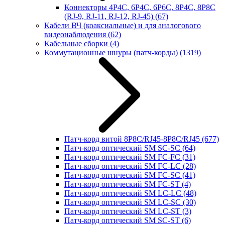
Коннекторы 4P4C, 6P4C, 6P6C, 8P4C, 8P8C
(RJ-9, RJ-11, RJ-12, RJ-45)
(67)
Кабели ВЧ (коаксиальные) и для аналогового
видеонаблюдения
(62)
Кабельные сборки
(4)
Коммутационные шнуры (патч-корды)
(1319)
Патч-корд витой 8P8C/RJ45-8P8C/RJ45
(677)
Патч-корд оптический SM SC-SC
(64)
Патч-корд оптический SM FC-FC
(31)
Патч-корд оптический SM FC-LC
(28)
Патч-корд оптический SM FC-SC
(41)
Патч-корд оптический SM FC-ST
(4)
Патч-корд оптический SM LC-LC
(48)
Патч-корд оптический SM LC-SC
(30)
Патч-корд оптический SM LC-ST
(3)
Патч-корд оптический SM SC-ST
(6)