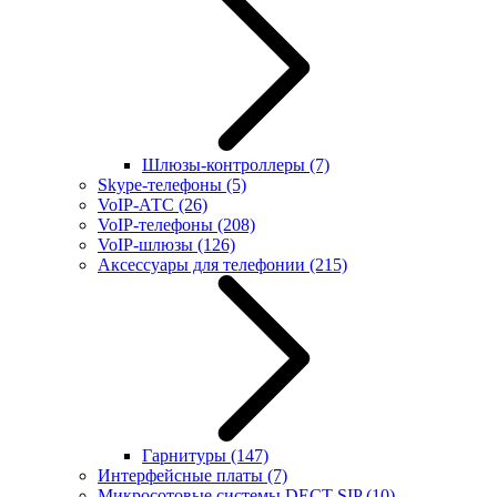
Шлюзы-контроллеры
(7)
Skype-телефоны
(5)
VoIP-АТС
(26)
VoIP-телефоны
(208)
VoIP-шлюзы
(126)
Аксессуары для телефонии
(215)
Гарнитуры
(147)
Интерфейсные платы
(7)
Микросотовые системы DECT SIP
(10)