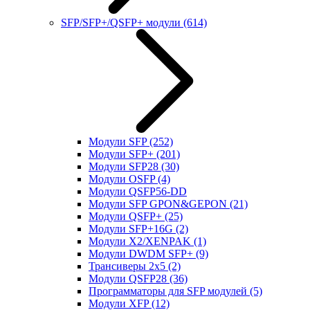
SFP/SFP+/QSFP+ модули
(614)
Модули SFP
(252)
Модули SFP+
(201)
Модули SFP28
(30)
Модули OSFP
(4)
Модули QSFP56-DD
Модули SFP GPON&GEPON
(21)
Модули QSFP+
(25)
Модули SFP+16G
(2)
Модули X2/XENPAK
(1)
Модули DWDM SFP+
(9)
Трансиверы 2x5
(2)
Модули QSFP28
(36)
Программаторы для SFP модулей
(5)
Модули XFP
(12)