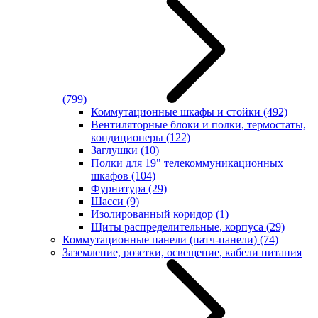
(799)
Коммутационные шкафы и стойки
(492)
Вентиляторные блоки и полки, термостаты,
кондиционеры
(122)
Заглушки
(10)
Полки для 19" телекоммуникационных
шкафов
(104)
Фурнитура
(29)
Шасси
(9)
Изолированный коридор
(1)
Щиты распределительные, корпуса
(29)
Коммутационные панели (патч-панели)
(74)
Заземление, розетки, освещение, кабели питания