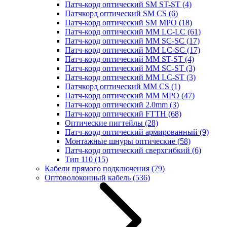
Патч-корд оптический SM ST-ST
(4)
Патчкорд оптический SM CS
(6)
Патч-корд оптический SM MPO
(18)
Патч-корд оптический MM LC-LC
(61)
Патч-корд оптический MM SC-SC
(17)
Патч-корд оптический MM LC-SC
(17)
Патч-корд оптический MM ST-ST
(4)
Патч-корд оптический MM SC-ST
(3)
Патч-корд оптический MM LC-ST
(3)
Патчкорд оптический MM CS
(1)
Патч-корд оптический MM MPO
(47)
Патч-корд оптический 2.0mm
(3)
Патч-корд оптический FTTH
(68)
Оптические пигтейлы
(28)
Патч-корд оптический армированный
(9)
Монтажные шнуры оптические
(58)
Патч-корд оптический сверхгибкий
(6)
Тип 110
(15)
Кабели прямого подключения
(79)
Оптоволоконный кабель
(536)