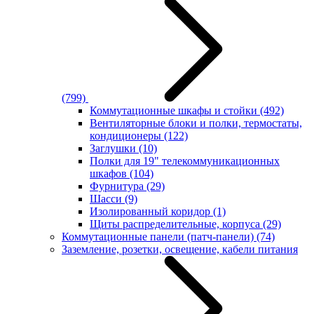
(799)
Коммутационные шкафы и стойки
(492)
Вентиляторные блоки и полки, термостаты,
кондиционеры
(122)
Заглушки
(10)
Полки для 19" телекоммуникационных
шкафов
(104)
Фурнитура
(29)
Шасси
(9)
Изолированный коридор
(1)
Щиты распределительные, корпуса
(29)
Коммутационные панели (патч-панели)
(74)
Заземление, розетки, освещение, кабели питания