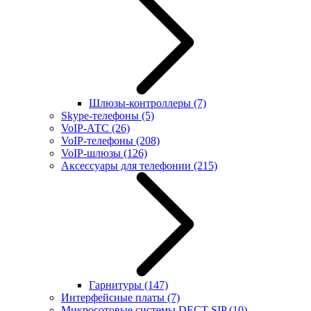
Шлюзы-контроллеры
(7)
Skype-телефоны
(5)
VoIP-АТС
(26)
VoIP-телефоны
(208)
VoIP-шлюзы
(126)
Аксессуары для телефонии
(215)
Гарнитуры
(147)
Интерфейсные платы
(7)
Микросотовые системы DECT SIP
(10)