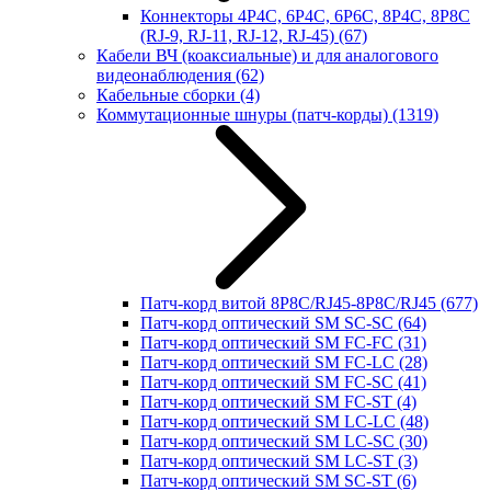
Коннекторы 4P4C, 6P4C, 6P6C, 8P4C, 8P8C
(RJ-9, RJ-11, RJ-12, RJ-45)
(67)
Кабели ВЧ (коаксиальные) и для аналогового
видеонаблюдения
(62)
Кабельные сборки
(4)
Коммутационные шнуры (патч-корды)
(1319)
Патч-корд витой 8P8C/RJ45-8P8C/RJ45
(677)
Патч-корд оптический SM SC-SC
(64)
Патч-корд оптический SM FC-FC
(31)
Патч-корд оптический SM FC-LC
(28)
Патч-корд оптический SM FC-SC
(41)
Патч-корд оптический SM FC-ST
(4)
Патч-корд оптический SM LC-LC
(48)
Патч-корд оптический SM LC-SC
(30)
Патч-корд оптический SM LC-ST
(3)
Патч-корд оптический SM SC-ST
(6)