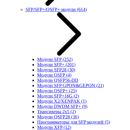
SFP/SFP+/QSFP+ модули
(614)
Модули SFP
(252)
Модули SFP+
(201)
Модули SFP28
(30)
Модули OSFP
(4)
Модули QSFP56-DD
Модули SFP GPON&GEPON
(21)
Модули QSFP+
(25)
Модули SFP+16G
(2)
Модули X2/XENPAK
(1)
Модули DWDM SFP+
(9)
Трансиверы 2x5
(2)
Модули QSFP28
(36)
Программаторы для SFP модулей
(5)
Модули XFP
(12)