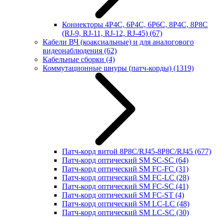
Коннекторы 4P4C, 6P4C, 6P6C, 8P4C, 8P8C
(RJ-9, RJ-11, RJ-12, RJ-45)
(67)
Кабели ВЧ (коаксиальные) и для аналогового
видеонаблюдения
(62)
Кабельные сборки
(4)
Коммутационные шнуры (патч-корды)
(1319)
Патч-корд витой 8P8C/RJ45-8P8C/RJ45
(677)
Патч-корд оптический SM SC-SC
(64)
Патч-корд оптический SM FC-FC
(31)
Патч-корд оптический SM FC-LC
(28)
Патч-корд оптический SM FC-SC
(41)
Патч-корд оптический SM FC-ST
(4)
Патч-корд оптический SM LC-LC
(48)
Патч-корд оптический SM LC-SC
(30)