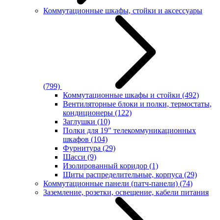
Коммутационные шкафы, стойки и аксессуары
(799)
Коммутационные шкафы и стойки
(492)
Вентиляторные блоки и полки, термостаты,
кондиционеры
(122)
Заглушки
(10)
Полки для 19" телекоммуникационных
шкафов
(104)
Фурнитура
(29)
Шасси
(9)
Изолированный коридор
(1)
Щиты распределительные, корпуса
(29)
Коммутационные панели (патч-панели)
(74)
Заземление, розетки, освещение, кабели питания