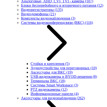
Аналоговые, AHD, CVI, TVI - камеры
(107)
Блоки бесперебойного и вторичного питания
(12)
Видеорегистраторы
(135)
Видеодомофоны
(21)
Комплекты видеонаблюдения
(3)
Системы видеоконференцсвязи (ВКС)
(116)
Стойки и крепления
(5)
Аудиоустройства для переговорных
(10)
Аксессуары для ВКС
(19)
USB-видеокамеры и BYOD-решения
(8)
Терминалы ВКС
(18)
Системы Smart Workspace
(3)
PTZ видеокамеры
(12)
Информационные панели
(4)
Аксессуары для видеонаблюдния
(262)