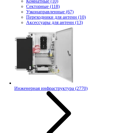
Комнатные
(10)
Секторные
(118)
Узконаправленные
(67)
Переходники для антенн
(10)
Аксессуары для антенн
(13)
Инженерная инфраструктура
(2770)