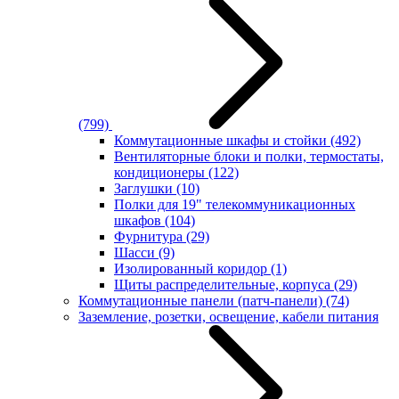
(799)
Коммутационные шкафы и стойки
(492)
Вентиляторные блоки и полки, термостаты,
кондиционеры
(122)
Заглушки
(10)
Полки для 19" телекоммуникационных
шкафов
(104)
Фурнитура
(29)
Шасси
(9)
Изолированный коридор
(1)
Щиты распределительные, корпуса
(29)
Коммутационные панели (патч-панели)
(74)
Заземление, розетки, освещение, кабели питания