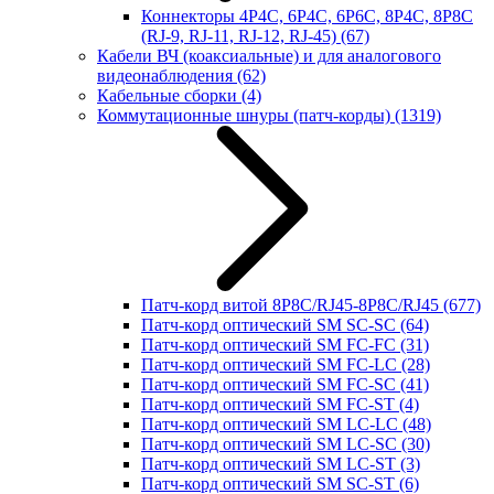
Коннекторы 4P4C, 6P4C, 6P6C, 8P4C, 8P8C
(RJ-9, RJ-11, RJ-12, RJ-45)
(67)
Кабели ВЧ (коаксиальные) и для аналогового
видеонаблюдения
(62)
Кабельные сборки
(4)
Коммутационные шнуры (патч-корды)
(1319)
Патч-корд витой 8P8C/RJ45-8P8C/RJ45
(677)
Патч-корд оптический SM SC-SC
(64)
Патч-корд оптический SM FC-FC
(31)
Патч-корд оптический SM FC-LC
(28)
Патч-корд оптический SM FC-SC
(41)
Патч-корд оптический SM FC-ST
(4)
Патч-корд оптический SM LC-LC
(48)
Патч-корд оптический SM LC-SC
(30)
Патч-корд оптический SM LC-ST
(3)
Патч-корд оптический SM SC-ST
(6)