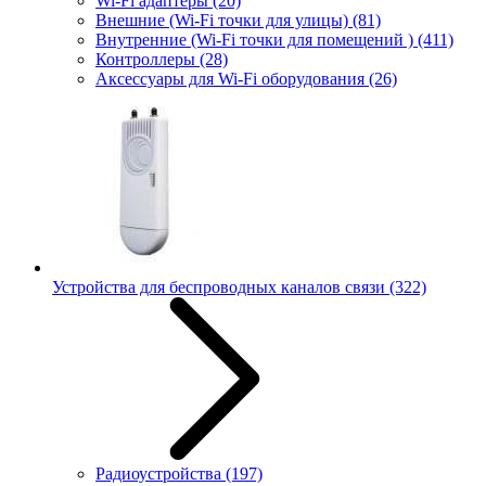
Wi-Fi адаптеры
(20)
Внешние (Wi-Fi точки для улицы)
(81)
Внутренние (Wi-Fi точки для помещений )
(411)
Контроллеры
(28)
Аксессуары для Wi-Fi оборудования
(26)
Устройства для беспроводных каналов связи
(322)
Радиоустройства
(197)