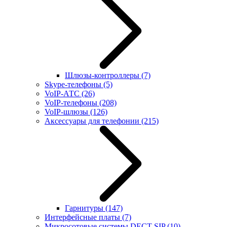
Шлюзы-контроллеры
(7)
Skype-телефоны
(5)
VoIP-АТС
(26)
VoIP-телефоны
(208)
VoIP-шлюзы
(126)
Аксессуары для телефонии
(215)
Гарнитуры
(147)
Интерфейсные платы
(7)
Микросотовые системы DECT SIP
(10)