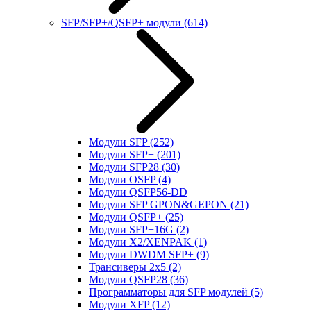
SFP/SFP+/QSFP+ модули
(614)
Модули SFP
(252)
Модули SFP+
(201)
Модули SFP28
(30)
Модули OSFP
(4)
Модули QSFP56-DD
Модули SFP GPON&GEPON
(21)
Модули QSFP+
(25)
Модули SFP+16G
(2)
Модули X2/XENPAK
(1)
Модули DWDM SFP+
(9)
Трансиверы 2x5
(2)
Модули QSFP28
(36)
Программаторы для SFP модулей
(5)
Модули XFP
(12)