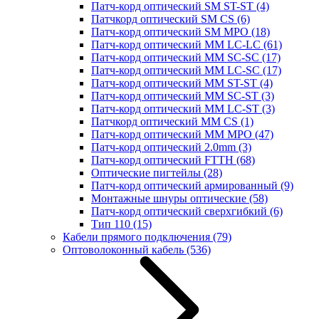
Патч-корд оптический SM ST-ST
(4)
Патчкорд оптический SM CS
(6)
Патч-корд оптический SM MPO
(18)
Патч-корд оптический MM LC-LC
(61)
Патч-корд оптический MM SC-SC
(17)
Патч-корд оптический MM LC-SC
(17)
Патч-корд оптический MM ST-ST
(4)
Патч-корд оптический MM SC-ST
(3)
Патч-корд оптический MM LC-ST
(3)
Патчкорд оптический MM CS
(1)
Патч-корд оптический MM MPO
(47)
Патч-корд оптический 2.0mm
(3)
Патч-корд оптический FTTH
(68)
Оптические пигтейлы
(28)
Патч-корд оптический армированный
(9)
Монтажные шнуры оптические
(58)
Патч-корд оптический сверхгибкий
(6)
Тип 110
(15)
Кабели прямого подключения
(79)
Оптоволоконный кабель
(536)