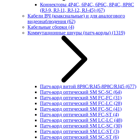
Коннекторы 4P4C, 6P4C, 6P6C, 8P4C, 8P8C
(RJ-9, RJ-11, RJ-12, RJ-45)
(67)
Кабели ВЧ (коаксиальные) и для аналогового
видеонаблюдения
(62)
Кабельные сборки
(4)
Коммутационные шнуры (патч-корды)
(1319)
Патч-корд витой 8P8C/RJ45-8P8C/RJ45
(677)
Патч-корд оптический SM SC-SC
(64)
Патч-корд оптический SM FC-FC
(31)
Патч-корд оптический SM FC-LC
(28)
Патч-корд оптический SM FC-SC
(41)
Патч-корд оптический SM FC-ST
(4)
Патч-корд оптический SM LC-LC
(48)
Патч-корд оптический SM LC-SC
(30)
Патч-корд оптический SM LC-ST
(3)
Патч-корд оптический SM SC-ST
(6)