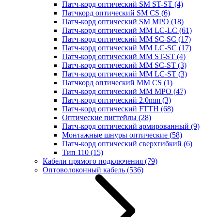
Патч-корд оптический SM ST-ST
(4)
Патчкорд оптический SM CS
(6)
Патч-корд оптический SM MPO
(18)
Патч-корд оптический MM LC-LC
(61)
Патч-корд оптический MM SC-SC
(17)
Патч-корд оптический MM LC-SC
(17)
Патч-корд оптический MM ST-ST
(4)
Патч-корд оптический MM SC-ST
(3)
Патч-корд оптический MM LC-ST
(3)
Патчкорд оптический MM CS
(1)
Патч-корд оптический MM MPO
(47)
Патч-корд оптический 2.0mm
(3)
Патч-корд оптический FTTH
(68)
Оптические пигтейлы
(28)
Патч-корд оптический армированный
(9)
Монтажные шнуры оптические
(58)
Патч-корд оптический сверхгибкий
(6)
Тип 110
(15)
Кабели прямого подключения
(79)
Оптоволоконный кабель
(536)