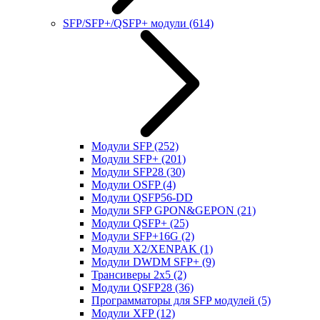
SFP/SFP+/QSFP+ модули
(614)
Модули SFP
(252)
Модули SFP+
(201)
Модули SFP28
(30)
Модули OSFP
(4)
Модули QSFP56-DD
Модули SFP GPON&GEPON
(21)
Модули QSFP+
(25)
Модули SFP+16G
(2)
Модули X2/XENPAK
(1)
Модули DWDM SFP+
(9)
Трансиверы 2x5
(2)
Модули QSFP28
(36)
Программаторы для SFP модулей
(5)
Модули XFP
(12)