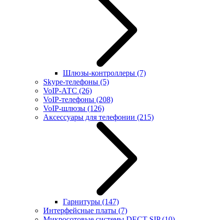
Шлюзы-контроллеры
(7)
Skype-телефоны
(5)
VoIP-АТС
(26)
VoIP-телефоны
(208)
VoIP-шлюзы
(126)
Аксессуары для телефонии
(215)
Гарнитуры
(147)
Интерфейсные платы
(7)
Микросотовые системы DECT SIP
(10)