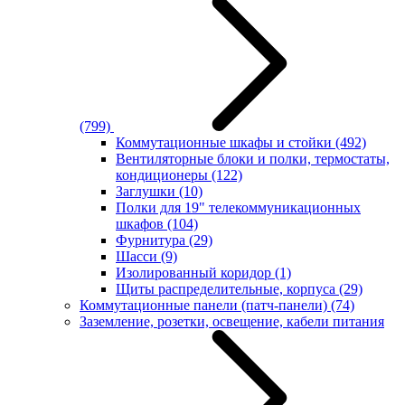
(799)
Коммутационные шкафы и стойки
(492)
Вентиляторные блоки и полки, термостаты,
кондиционеры
(122)
Заглушки
(10)
Полки для 19" телекоммуникационных
шкафов
(104)
Фурнитура
(29)
Шасси
(9)
Изолированный коридор
(1)
Щиты распределительные, корпуса
(29)
Коммутационные панели (патч-панели)
(74)
Заземление, розетки, освещение, кабели питания