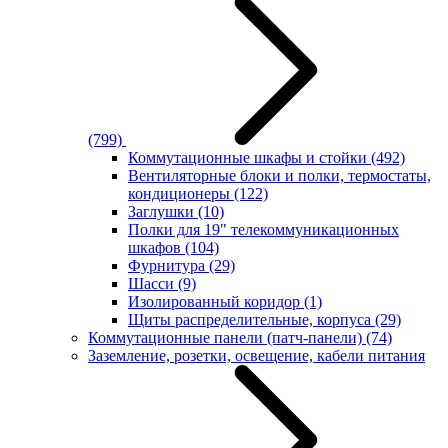
(799)
Коммутационные шкафы и стойки
(492)
Вентиляторные блоки и полки, термостаты,
кондиционеры
(122)
Заглушки
(10)
Полки для 19" телекоммуникационных
шкафов
(104)
Фурнитура
(29)
Шасси
(9)
Изолированный коридор
(1)
Щиты распределительные, корпуса
(29)
Коммутационные панели (патч-панели)
(74)
Заземление, розетки, освещение, кабели питания