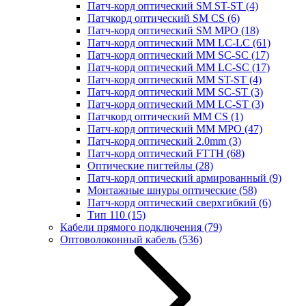
Патч-корд оптический SM ST-ST
(4)
Патчкорд оптический SM CS
(6)
Патч-корд оптический SM MPO
(18)
Патч-корд оптический MM LC-LC
(61)
Патч-корд оптический MM SC-SC
(17)
Патч-корд оптический MM LC-SC
(17)
Патч-корд оптический MM ST-ST
(4)
Патч-корд оптический MM SC-ST
(3)
Патч-корд оптический MM LC-ST
(3)
Патчкорд оптический MM CS
(1)
Патч-корд оптический MM MPO
(47)
Патч-корд оптический 2.0mm
(3)
Патч-корд оптический FTTH
(68)
Оптические пигтейлы
(28)
Патч-корд оптический армированный
(9)
Монтажные шнуры оптические
(58)
Патч-корд оптический сверхгибкий
(6)
Тип 110
(15)
Кабели прямого подключения
(79)
Оптоволоконный кабель
(536)