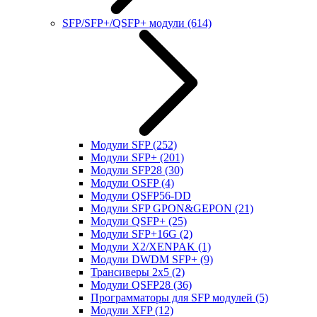
SFP/SFP+/QSFP+ модули
(614)
Модули SFP
(252)
Модули SFP+
(201)
Модули SFP28
(30)
Модули OSFP
(4)
Модули QSFP56-DD
Модули SFP GPON&GEPON
(21)
Модули QSFP+
(25)
Модули SFP+16G
(2)
Модули X2/XENPAK
(1)
Модули DWDM SFP+
(9)
Трансиверы 2x5
(2)
Модули QSFP28
(36)
Программаторы для SFP модулей
(5)
Модули XFP
(12)