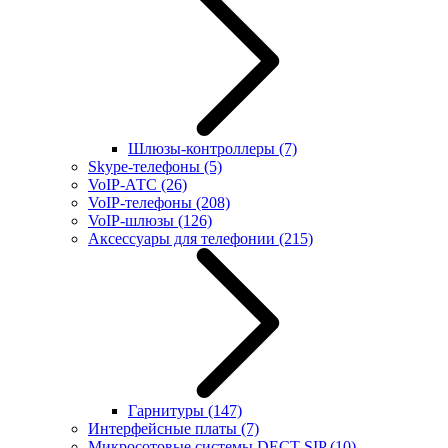
Шлюзы-контроллеры
(7)
Skype-телефоны
(5)
VoIP-АТС
(26)
VoIP-телефоны
(208)
VoIP-шлюзы
(126)
Аксессуары для телефонии
(215)
Гарнитуры
(147)
Интерфейсные платы
(7)
Микросотовые системы DECT SIP
(10)