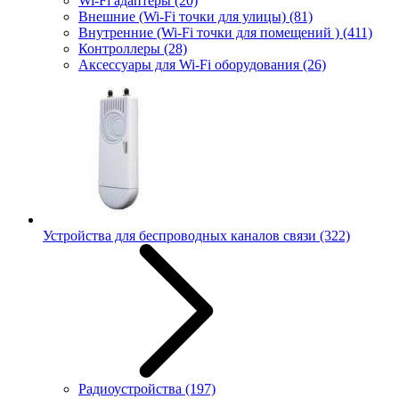
Wi-Fi адаптеры
(20)
Внешние (Wi-Fi точки для улицы)
(81)
Внутренние (Wi-Fi точки для помещений )
(411)
Контроллеры
(28)
Аксессуары для Wi-Fi оборудования
(26)
Устройства для беспроводных каналов связи
(322)
Радиоустройства
(197)