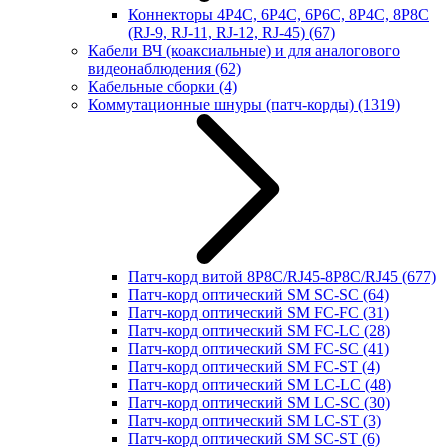
Коннекторы 4P4C, 6P4C, 6P6C, 8P4C, 8P8C
(RJ-9, RJ-11, RJ-12, RJ-45)
(67)
Кабели ВЧ (коаксиальные) и для аналогового
видеонаблюдения
(62)
Кабельные сборки
(4)
Коммутационные шнуры (патч-корды)
(1319)
Патч-корд витой 8P8C/RJ45-8P8C/RJ45
(677)
Патч-корд оптический SM SC-SC
(64)
Патч-корд оптический SM FC-FC
(31)
Патч-корд оптический SM FC-LC
(28)
Патч-корд оптический SM FC-SC
(41)
Патч-корд оптический SM FC-ST
(4)
Патч-корд оптический SM LC-LC
(48)
Патч-корд оптический SM LC-SC
(30)
Патч-корд оптический SM LC-ST
(3)
Патч-корд оптический SM SC-ST
(6)