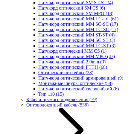
Патч-корд оптический SM ST-ST
(4)
Патчкорд оптический SM CS
(6)
Патч-корд оптический SM MPO
(18)
Патч-корд оптический MM LC-LC
(61)
Патч-корд оптический MM SC-SC
(17)
Патч-корд оптический MM LC-SC
(17)
Патч-корд оптический MM ST-ST
(4)
Патч-корд оптический MM SC-ST
(3)
Патч-корд оптический MM LC-ST
(3)
Патчкорд оптический MM CS
(1)
Патч-корд оптический MM MPO
(47)
Патч-корд оптический 2.0mm
(3)
Патч-корд оптический FTTH
(68)
Оптические пигтейлы
(28)
Патч-корд оптический армированный
(9)
Монтажные шнуры оптические
(58)
Патч-корд оптический сверхгибкий
(6)
Тип 110
(15)
Кабели прямого подключения
(79)
Оптоволоконный кабель
(536)