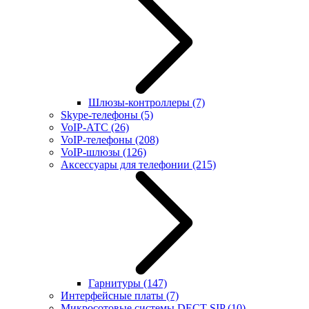
Шлюзы-контроллеры
(7)
Skype-телефоны
(5)
VoIP-АТС
(26)
VoIP-телефоны
(208)
VoIP-шлюзы
(126)
Аксессуары для телефонии
(215)
Гарнитуры
(147)
Интерфейсные платы
(7)
Микросотовые системы DECT SIP
(10)