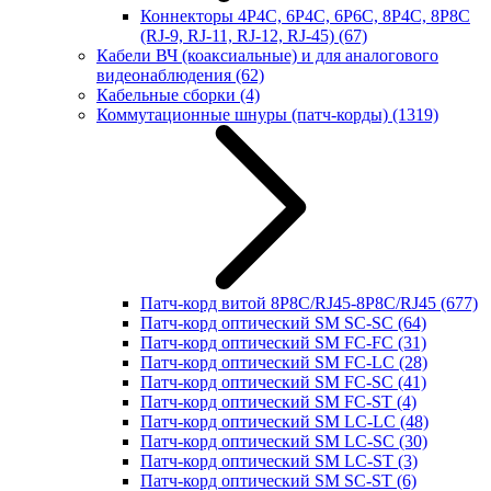
Коннекторы 4P4C, 6P4C, 6P6C, 8P4C, 8P8C
(RJ-9, RJ-11, RJ-12, RJ-45)
(67)
Кабели ВЧ (коаксиальные) и для аналогового
видеонаблюдения
(62)
Кабельные сборки
(4)
Коммутационные шнуры (патч-корды)
(1319)
Патч-корд витой 8P8C/RJ45-8P8C/RJ45
(677)
Патч-корд оптический SM SC-SC
(64)
Патч-корд оптический SM FC-FC
(31)
Патч-корд оптический SM FC-LC
(28)
Патч-корд оптический SM FC-SC
(41)
Патч-корд оптический SM FC-ST
(4)
Патч-корд оптический SM LC-LC
(48)
Патч-корд оптический SM LC-SC
(30)
Патч-корд оптический SM LC-ST
(3)
Патч-корд оптический SM SC-ST
(6)