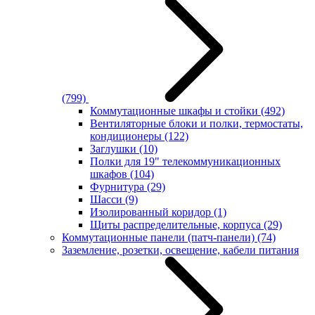
(799)
Коммутационные шкафы и стойки
(492)
Вентиляторные блоки и полки, термостаты,
кондиционеры
(122)
Заглушки
(10)
Полки для 19" телекоммуникационных
шкафов
(104)
Фурнитура
(29)
Шасси
(9)
Изолированный коридор
(1)
Щиты распределительные, корпуса
(29)
Коммутационные панели (патч-панели)
(74)
Заземление, розетки, освещение, кабели питания