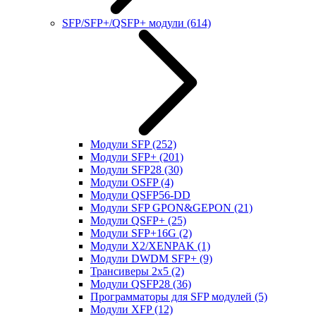
SFP/SFP+/QSFP+ модули
(614)
Модули SFP
(252)
Модули SFP+
(201)
Модули SFP28
(30)
Модули OSFP
(4)
Модули QSFP56-DD
Модули SFP GPON&GEPON
(21)
Модули QSFP+
(25)
Модули SFP+16G
(2)
Модули X2/XENPAK
(1)
Модули DWDM SFP+
(9)
Трансиверы 2x5
(2)
Модули QSFP28
(36)
Программаторы для SFP модулей
(5)
Модули XFP
(12)