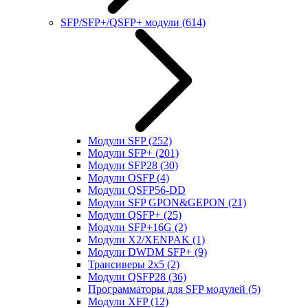
SFP/SFP+/QSFP+ модули
(614)
Модули SFP
(252)
Модули SFP+
(201)
Модули SFP28
(30)
Модули OSFP
(4)
Модули QSFP56-DD
Модули SFP GPON&GEPON
(21)
Модули QSFP+
(25)
Модули SFP+16G
(2)
Модули X2/XENPAK
(1)
Модули DWDM SFP+
(9)
Трансиверы 2x5
(2)
Модули QSFP28
(36)
Программаторы для SFP модулей
(5)
Модули XFP
(12)