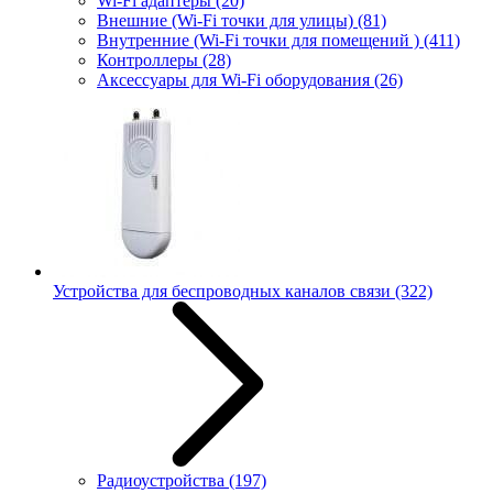
Wi-Fi адаптеры
(20)
Внешние (Wi-Fi точки для улицы)
(81)
Внутренние (Wi-Fi точки для помещений )
(411)
Контроллеры
(28)
Аксессуары для Wi-Fi оборудования
(26)
Устройства для беспроводных каналов связи
(322)
Радиоустройства
(197)