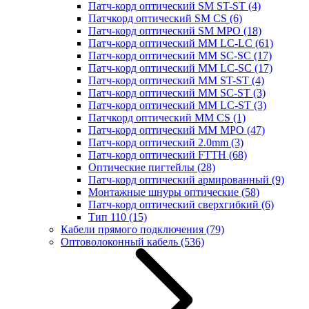
Патч-корд оптический SM ST-ST
(4)
Патчкорд оптический SM CS
(6)
Патч-корд оптический SM MPO
(18)
Патч-корд оптический MM LC-LC
(61)
Патч-корд оптический MM SC-SC
(17)
Патч-корд оптический MM LC-SC
(17)
Патч-корд оптический MM ST-ST
(4)
Патч-корд оптический MM SC-ST
(3)
Патч-корд оптический MM LC-ST
(3)
Патчкорд оптический MM CS
(1)
Патч-корд оптический MM MPO
(47)
Патч-корд оптический 2.0mm
(3)
Патч-корд оптический FTTH
(68)
Оптические пигтейлы
(28)
Патч-корд оптический армированный
(9)
Монтажные шнуры оптические
(58)
Патч-корд оптический сверхгибкий
(6)
Тип 110
(15)
Кабели прямого подключения
(79)
Оптоволоконный кабель
(536)