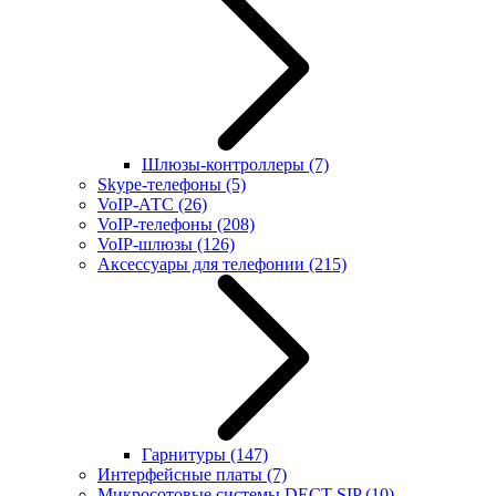
Шлюзы-контроллеры
(7)
Skype-телефоны
(5)
VoIP-АТС
(26)
VoIP-телефоны
(208)
VoIP-шлюзы
(126)
Аксессуары для телефонии
(215)
Гарнитуры
(147)
Интерфейсные платы
(7)
Микросотовые системы DECT SIP
(10)