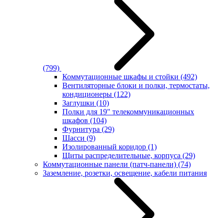
(799)
Коммутационные шкафы и стойки
(492)
Вентиляторные блоки и полки, термостаты,
кондиционеры
(122)
Заглушки
(10)
Полки для 19" телекоммуникационных
шкафов
(104)
Фурнитура
(29)
Шасси
(9)
Изолированный коридор
(1)
Щиты распределительные, корпуса
(29)
Коммутационные панели (патч-панели)
(74)
Заземление, розетки, освещение, кабели питания