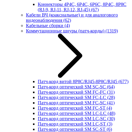
Коннекторы 4P4C, 6P4C, 6P6C, 8P4C, 8P8C
(RJ-9, RJ-11, RJ-12, RJ-45)
(67)
Кабели ВЧ (коаксиальные) и для аналогового
видеонаблюдения
(62)
Кабельные сборки
(4)
Коммутационные шнуры (патч-корды)
(1319)
Патч-корд витой 8P8C/RJ45-8P8C/RJ45
(677)
Патч-корд оптический SM SC-SC
(64)
Патч-корд оптический SM FC-FC
(31)
Патч-корд оптический SM FC-LC
(28)
Патч-корд оптический SM FC-SC
(41)
Патч-корд оптический SM FC-ST
(4)
Патч-корд оптический SM LC-LC
(48)
Патч-корд оптический SM LC-SC
(30)
Патч-корд оптический SM LC-ST
(3)
Патч-корд оптический SM SC-ST
(6)