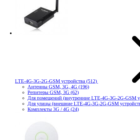
LTE-4G-3G-2G-GSM устройства
(512)
Антенны GSM, 3G, 4G
(196)
Репитеры GSM, 3G
(62)
Для помещений (внутренние LTE-4G-3G-2G-GSM у
Для улицы (внешние LTE-4G-3G-2G-GSM устройст
Комплекты 3G / 4G
(24)