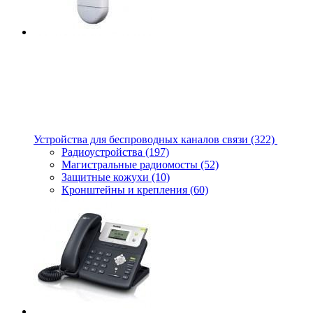
Устройства для беспроводных каналов связи
(322)
Радиоустройства
(197)
Магистральные радиомосты
(52)
Защитные кожухи
(10)
Кронштейны и крепления
(60)