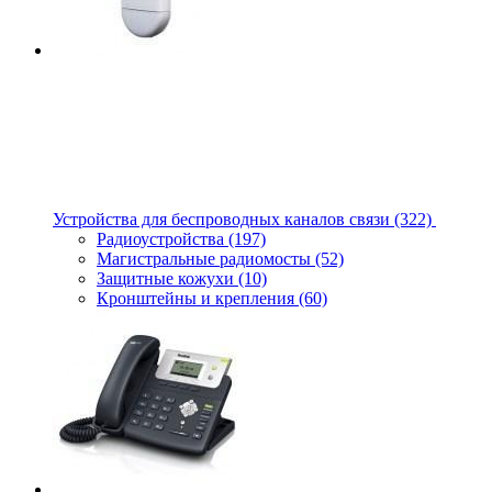
Устройства для беспроводных каналов связи
(322)
Радиоустройства
(197)
Магистральные радиомосты
(52)
Защитные кожухи
(10)
Кронштейны и крепления
(60)