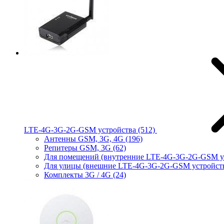
LTE-4G-3G-2G-GSM устройства
(512)
Антенны GSM, 3G, 4G
(196)
Репитеры GSM, 3G
(62)
Для помещений (внутренние LTE-4G-3G-2G-GSM у
Для улицы (внешние LTE-4G-3G-2G-GSM устройст
Комплекты 3G / 4G
(24)