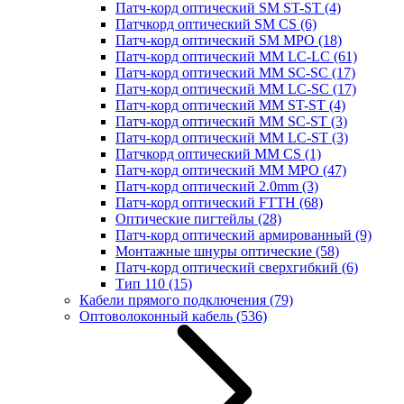
Патч-корд оптический SM ST-ST
(4)
Патчкорд оптический SM CS
(6)
Патч-корд оптический SM MPO
(18)
Патч-корд оптический MM LC-LC
(61)
Патч-корд оптический MM SC-SC
(17)
Патч-корд оптический MM LC-SC
(17)
Патч-корд оптический MM ST-ST
(4)
Патч-корд оптический MM SC-ST
(3)
Патч-корд оптический MM LC-ST
(3)
Патчкорд оптический MM CS
(1)
Патч-корд оптический MM MPO
(47)
Патч-корд оптический 2.0mm
(3)
Патч-корд оптический FTTH
(68)
Оптические пигтейлы
(28)
Патч-корд оптический армированный
(9)
Монтажные шнуры оптические
(58)
Патч-корд оптический сверхгибкий
(6)
Тип 110
(15)
Кабели прямого подключения
(79)
Оптоволоконный кабель
(536)