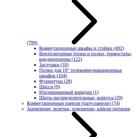
(799)
Коммутационные шкафы и стойки
(492)
Вентиляторные блоки и полки, термостаты,
кондиционеры
(122)
Заглушки
(10)
Полки для 19" телекоммуникационных
шкафов
(104)
Фурнитура
(29)
Шасси
(9)
Изолированный коридор
(1)
Щиты распределительные, корпуса
(29)
Коммутационные панели (патч-панели)
(74)
Заземление, розетки, освещение, кабели питания