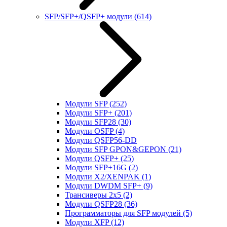
SFP/SFP+/QSFP+ модули
(614)
Модули SFP
(252)
Модули SFP+
(201)
Модули SFP28
(30)
Модули OSFP
(4)
Модули QSFP56-DD
Модули SFP GPON&GEPON
(21)
Модули QSFP+
(25)
Модули SFP+16G
(2)
Модули X2/XENPAK
(1)
Модули DWDM SFP+
(9)
Трансиверы 2x5
(2)
Модули QSFP28
(36)
Программаторы для SFP модулей
(5)
Модули XFP
(12)