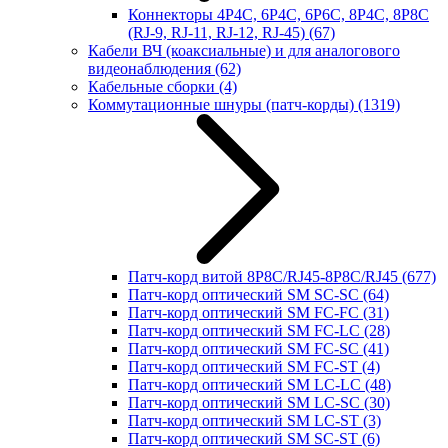
Коннекторы 4P4C, 6P4C, 6P6C, 8P4C, 8P8C
(RJ-9, RJ-11, RJ-12, RJ-45)
(67)
Кабели ВЧ (коаксиальные) и для аналогового
видеонаблюдения
(62)
Кабельные сборки
(4)
Коммутационные шнуры (патч-корды)
(1319)
Патч-корд витой 8P8C/RJ45-8P8C/RJ45
(677)
Патч-корд оптический SM SC-SC
(64)
Патч-корд оптический SM FC-FC
(31)
Патч-корд оптический SM FC-LC
(28)
Патч-корд оптический SM FC-SC
(41)
Патч-корд оптический SM FC-ST
(4)
Патч-корд оптический SM LC-LC
(48)
Патч-корд оптический SM LC-SC
(30)
Патч-корд оптический SM LC-ST
(3)
Патч-корд оптический SM SC-ST
(6)