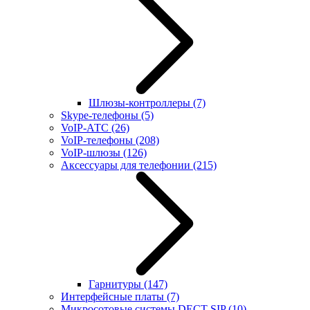
Шлюзы-контроллеры
(7)
Skype-телефоны
(5)
VoIP-АТС
(26)
VoIP-телефоны
(208)
VoIP-шлюзы
(126)
Аксессуары для телефонии
(215)
Гарнитуры
(147)
Интерфейсные платы
(7)
Микросотовые системы DECT SIP
(10)