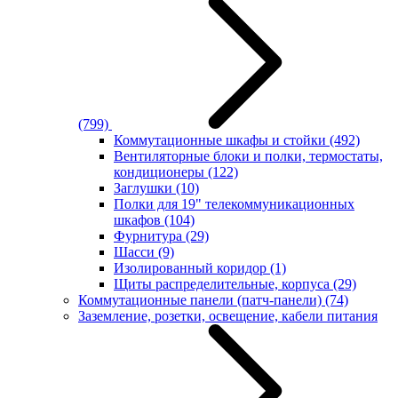
(799)
Коммутационные шкафы и стойки
(492)
Вентиляторные блоки и полки, термостаты,
кондиционеры
(122)
Заглушки
(10)
Полки для 19" телекоммуникационных
шкафов
(104)
Фурнитура
(29)
Шасси
(9)
Изолированный коридор
(1)
Щиты распределительные, корпуса
(29)
Коммутационные панели (патч-панели)
(74)
Заземление, розетки, освещение, кабели питания