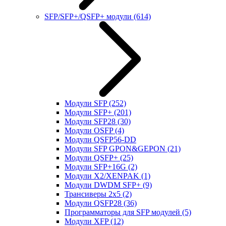
SFP/SFP+/QSFP+ модули
(614)
Модули SFP
(252)
Модули SFP+
(201)
Модули SFP28
(30)
Модули OSFP
(4)
Модули QSFP56-DD
Модули SFP GPON&GEPON
(21)
Модули QSFP+
(25)
Модули SFP+16G
(2)
Модули X2/XENPAK
(1)
Модули DWDM SFP+
(9)
Трансиверы 2x5
(2)
Модули QSFP28
(36)
Программаторы для SFP модулей
(5)
Модули XFP
(12)