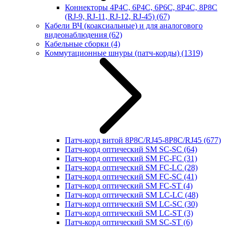
Коннекторы 4P4C, 6P4C, 6P6C, 8P4C, 8P8C
(RJ-9, RJ-11, RJ-12, RJ-45)
(67)
Кабели ВЧ (коаксиальные) и для аналогового
видеонаблюдения
(62)
Кабельные сборки
(4)
Коммутационные шнуры (патч-корды)
(1319)
Патч-корд витой 8P8C/RJ45-8P8C/RJ45
(677)
Патч-корд оптический SM SC-SC
(64)
Патч-корд оптический SM FC-FC
(31)
Патч-корд оптический SM FC-LC
(28)
Патч-корд оптический SM FC-SC
(41)
Патч-корд оптический SM FC-ST
(4)
Патч-корд оптический SM LC-LC
(48)
Патч-корд оптический SM LC-SC
(30)
Патч-корд оптический SM LC-ST
(3)
Патч-корд оптический SM SC-ST
(6)