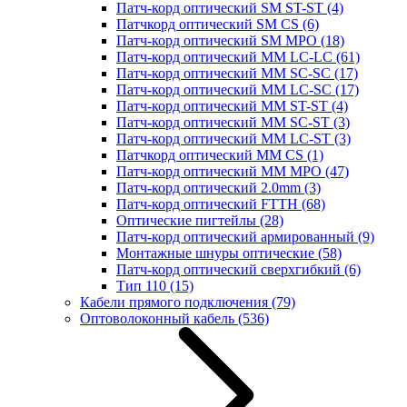
Патч-корд оптический SM ST-ST
(4)
Патчкорд оптический SM CS
(6)
Патч-корд оптический SM MPO
(18)
Патч-корд оптический MM LC-LC
(61)
Патч-корд оптический MM SC-SC
(17)
Патч-корд оптический MM LC-SC
(17)
Патч-корд оптический MM ST-ST
(4)
Патч-корд оптический MM SC-ST
(3)
Патч-корд оптический MM LC-ST
(3)
Патчкорд оптический MM CS
(1)
Патч-корд оптический MM MPO
(47)
Патч-корд оптический 2.0mm
(3)
Патч-корд оптический FTTH
(68)
Оптические пигтейлы
(28)
Патч-корд оптический армированный
(9)
Монтажные шнуры оптические
(58)
Патч-корд оптический сверхгибкий
(6)
Тип 110
(15)
Кабели прямого подключения
(79)
Оптоволоконный кабель
(536)