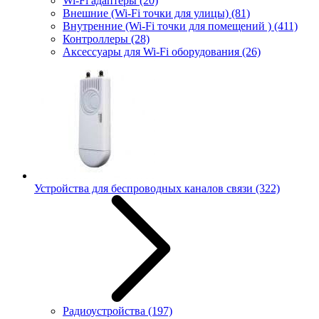
Wi-Fi адаптеры
(20)
Внешние (Wi-Fi точки для улицы)
(81)
Внутренние (Wi-Fi точки для помещений )
(411)
Контроллеры
(28)
Аксессуары для Wi-Fi оборудования
(26)
Устройства для беспроводных каналов связи
(322)
Радиоустройства
(197)