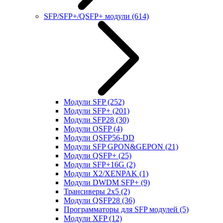
SFP/SFP+/QSFP+ модули
(614)
Модули SFP
(252)
Модули SFP+
(201)
Модули SFP28
(30)
Модули OSFP
(4)
Модули QSFP56-DD
Модули SFP GPON&GEPON
(21)
Модули QSFP+
(25)
Модули SFP+16G
(2)
Модули X2/XENPAK
(1)
Модули DWDM SFP+
(9)
Трансиверы 2x5
(2)
Модули QSFP28
(36)
Программаторы для SFP модулей
(5)
Модули XFP
(12)