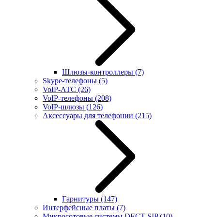
Шлюзы-контроллеры
(7)
Skype-телефоны
(5)
VoIP-АТС
(26)
VoIP-телефоны
(208)
VoIP-шлюзы
(126)
Аксессуары для телефонии
(215)
Гарнитуры
(147)
Интерфейсные платы
(7)
Микросотовые системы DECT SIP
(10)