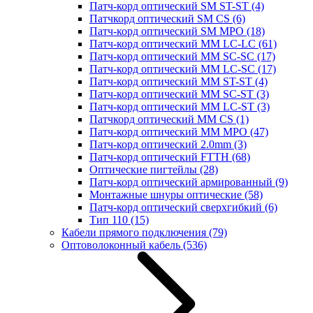
Патч-корд оптический SM ST-ST
(4)
Патчкорд оптический SM CS
(6)
Патч-корд оптический SM MPO
(18)
Патч-корд оптический MM LC-LC
(61)
Патч-корд оптический MM SC-SC
(17)
Патч-корд оптический MM LC-SC
(17)
Патч-корд оптический MM ST-ST
(4)
Патч-корд оптический MM SC-ST
(3)
Патч-корд оптический MM LC-ST
(3)
Патчкорд оптический MM CS
(1)
Патч-корд оптический MM MPO
(47)
Патч-корд оптический 2.0mm
(3)
Патч-корд оптический FTTH
(68)
Оптические пигтейлы
(28)
Патч-корд оптический армированный
(9)
Монтажные шнуры оптические
(58)
Патч-корд оптический сверхгибкий
(6)
Тип 110
(15)
Кабели прямого подключения
(79)
Оптоволоконный кабель
(536)