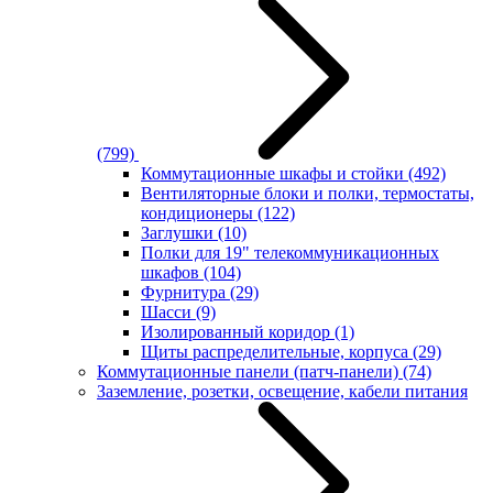
(799)
Коммутационные шкафы и стойки
(492)
Вентиляторные блоки и полки, термостаты,
кондиционеры
(122)
Заглушки
(10)
Полки для 19" телекоммуникационных
шкафов
(104)
Фурнитура
(29)
Шасси
(9)
Изолированный коридор
(1)
Щиты распределительные, корпуса
(29)
Коммутационные панели (патч-панели)
(74)
Заземление, розетки, освещение, кабели питания