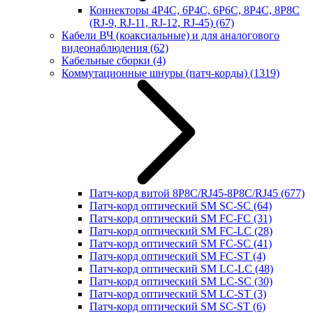
Коннекторы 4P4C, 6P4C, 6P6C, 8P4C, 8P8C
(RJ-9, RJ-11, RJ-12, RJ-45)
(67)
Кабели ВЧ (коаксиальные) и для аналогового
видеонаблюдения
(62)
Кабельные сборки
(4)
Коммутационные шнуры (патч-корды)
(1319)
Патч-корд витой 8P8C/RJ45-8P8C/RJ45
(677)
Патч-корд оптический SM SC-SC
(64)
Патч-корд оптический SM FC-FC
(31)
Патч-корд оптический SM FC-LC
(28)
Патч-корд оптический SM FC-SC
(41)
Патч-корд оптический SM FC-ST
(4)
Патч-корд оптический SM LC-LC
(48)
Патч-корд оптический SM LC-SC
(30)
Патч-корд оптический SM LC-ST
(3)
Патч-корд оптический SM SC-ST
(6)