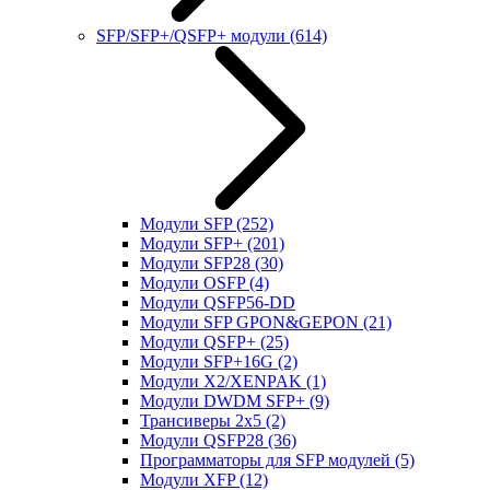
SFP/SFP+/QSFP+ модули
(614)
Модули SFP
(252)
Модули SFP+
(201)
Модули SFP28
(30)
Модули OSFP
(4)
Модули QSFP56-DD
Модули SFP GPON&GEPON
(21)
Модули QSFP+
(25)
Модули SFP+16G
(2)
Модули X2/XENPAK
(1)
Модули DWDM SFP+
(9)
Трансиверы 2x5
(2)
Модули QSFP28
(36)
Программаторы для SFP модулей
(5)
Модули XFP
(12)