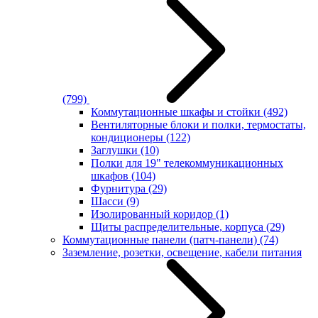
(799)
Коммутационные шкафы и стойки
(492)
Вентиляторные блоки и полки, термостаты,
кондиционеры
(122)
Заглушки
(10)
Полки для 19" телекоммуникационных
шкафов
(104)
Фурнитура
(29)
Шасси
(9)
Изолированный коридор
(1)
Щиты распределительные, корпуса
(29)
Коммутационные панели (патч-панели)
(74)
Заземление, розетки, освещение, кабели питания