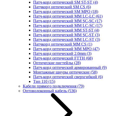
Патч-корд оптический SM ST-ST
(4)
Патчкорд оптический SM CS
(6)
Патч-корд оптический SM MPO
(18)
Патч-корд оптический MM LC-LC
(61)
Патч-корд оптический MM SC-SC
(17)
Патч-корд оптический MM LC-SC
(17)
Патч-корд оптический MM ST-ST
(4)
Патч-корд оптический MM SC-ST
(3)
Патч-корд оптический MM LC-ST
(3)
Патчкорд оптический MM CS
(1)
Патч-корд оптический MM MPO
(47)
Патч-корд оптический 2.0mm
(3)
Патч-корд оптический FTTH
(68)
Оптические пигтейлы
(28)
Патч-корд оптический армированный
(9)
Монтажные шнуры оптические
(58)
Патч-корд оптический сверхгибкий
(6)
Тип 110
(15)
Кабели прямого подключения
(79)
Оптоволоконный кабель
(536)