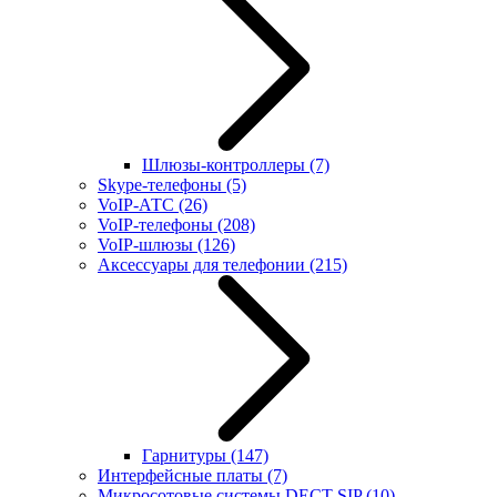
Шлюзы-контроллеры
(7)
Skype-телефоны
(5)
VoIP-АТС
(26)
VoIP-телефоны
(208)
VoIP-шлюзы
(126)
Аксессуары для телефонии
(215)
Гарнитуры
(147)
Интерфейсные платы
(7)
Микросотовые системы DECT SIP
(10)