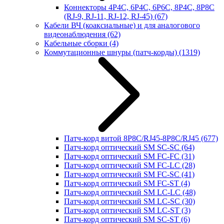
Коннекторы 4P4C, 6P4C, 6P6C, 8P4C, 8P8C
(RJ-9, RJ-11, RJ-12, RJ-45)
(67)
Кабели ВЧ (коаксиальные) и для аналогового
видеонаблюдения
(62)
Кабельные сборки
(4)
Коммутационные шнуры (патч-корды)
(1319)
Патч-корд витой 8P8C/RJ45-8P8C/RJ45
(677)
Патч-корд оптический SM SC-SC
(64)
Патч-корд оптический SM FC-FC
(31)
Патч-корд оптический SM FC-LC
(28)
Патч-корд оптический SM FC-SC
(41)
Патч-корд оптический SM FC-ST
(4)
Патч-корд оптический SM LC-LC
(48)
Патч-корд оптический SM LC-SC
(30)
Патч-корд оптический SM LC-ST
(3)
Патч-корд оптический SM SC-ST
(6)