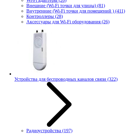
Wi-Fi адаптеры
(20)
Внешние (Wi-Fi точки для улицы)
(81)
Внутренние (Wi-Fi точки для помещений )
(411)
Контроллеры
(28)
Аксессуары для Wi-Fi оборудования
(26)
Устройства для беспроводных каналов связи
(322)
Радиоустройства
(197)