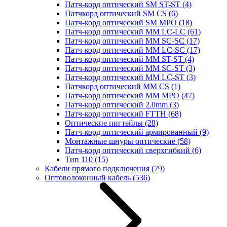
Патч-корд оптический SM ST-ST
(4)
Патчкорд оптический SM CS
(6)
Патч-корд оптический SM MPO
(18)
Патч-корд оптический MM LC-LC
(61)
Патч-корд оптический MM SC-SC
(17)
Патч-корд оптический MM LC-SC
(17)
Патч-корд оптический MM ST-ST
(4)
Патч-корд оптический MM SC-ST
(3)
Патч-корд оптический MM LC-ST
(3)
Патчкорд оптический MM CS
(1)
Патч-корд оптический MM MPO
(47)
Патч-корд оптический 2.0mm
(3)
Патч-корд оптический FTTH
(68)
Оптические пигтейлы
(28)
Патч-корд оптический армированный
(9)
Монтажные шнуры оптические
(58)
Патч-корд оптический сверхгибкий
(6)
Тип 110
(15)
Кабели прямого подключения
(79)
Оптоволоконный кабель
(536)