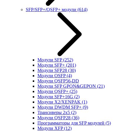
SFP/SFP+/QSFP+ модули
(614)
Модули SFP
(252)
Модули SFP+
(201)
Модули SFP28
(30)
Модули OSFP
(4)
Модули QSFP56-DD
Модули SFP GPON&GEPON
(21)
Модули QSFP+
(25)
Модули SFP+16G
(2)
Модули X2/XENPAK
(1)
Модули DWDM SFP+
(9)
Трансиверы 2x5
(2)
Модули QSFP28
(36)
Программаторы для SFP модулей
(5)
Модули XFP
(12)