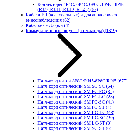
Коннекторы 4P4C, 6P4C, 6P6C, 8P4C, 8P8C
(RJ-9, RJ-11, RJ-12, RJ-45)
(67)
Кабели ВЧ (коаксиальные) и для аналогового
видеонаблюдения
(62)
Кабельные сборки
(4)
Коммутационные шнуры (патч-корды)
(1319)
Патч-корд витой 8P8C/RJ45-8P8C/RJ45
(677)
Патч-корд оптический SM SC-SC
(64)
Патч-корд оптический SM FC-FC
(31)
Патч-корд оптический SM FC-LC
(28)
Патч-корд оптический SM FC-SC
(41)
Патч-корд оптический SM FC-ST
(4)
Патч-корд оптический SM LC-LC
(48)
Патч-корд оптический SM LC-SC
(30)
Патч-корд оптический SM LC-ST
(3)
Патч-корд оптический SM SC-ST
(6)