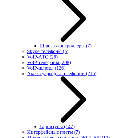
Шлюзы-контроллеры
(7)
Skype-телефоны
(5)
VoIP-АТС
(26)
VoIP-телефоны
(208)
VoIP-шлюзы
(126)
Аксессуары для телефонии
(215)
Гарнитуры
(147)
Интерфейсные платы
(7)
Микросотовые системы DECT SIP
(10)