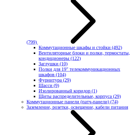
(799)
Коммутационные шкафы и стойки
(492)
Вентиляторные блоки и полки, термостаты,
кондиционеры
(122)
Заглушки
(10)
Полки для 19" телекоммуникационных
шкафов
(104)
Фурнитура
(29)
Шасси
(9)
Изолированный коридор
(1)
Щиты распределительные, корпуса
(29)
Коммутационные панели (патч-панели)
(74)
Заземление, розетки, освещение, кабели питания