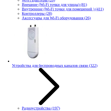
Wi-Fi адаптеры
(20)
Внешние (Wi-Fi точки для улицы)
(81)
Внутренние (Wi-Fi точки для помещений )
(411)
Контроллеры
(28)
Аксессуары для Wi-Fi оборудования
(26)
Устройства для беспроводных каналов связи
(322)
Радиоустройства
(197)