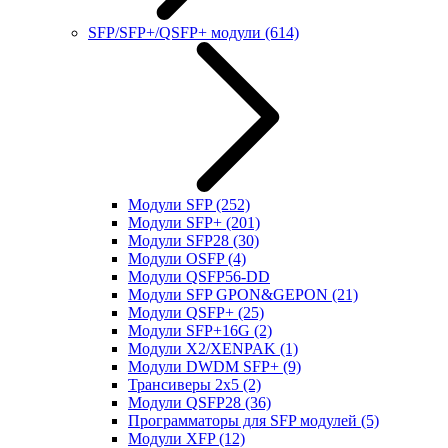
SFP/SFP+/QSFP+ модули
(614)
Модули SFP
(252)
Модули SFP+
(201)
Модули SFP28
(30)
Модули OSFP
(4)
Модули QSFP56-DD
Модули SFP GPON&GEPON
(21)
Модули QSFP+
(25)
Модули SFP+16G
(2)
Модули X2/XENPAK
(1)
Модули DWDM SFP+
(9)
Трансиверы 2x5
(2)
Модули QSFP28
(36)
Программаторы для SFP модулей
(5)
Модули XFP
(12)