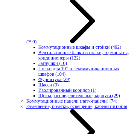
(799)
Коммутационные шкафы и стойки
(492)
Вентиляторные блоки и полки, термостаты,
кондиционеры
(122)
Заглушки
(10)
Полки для 19" телекоммуникационных
шкафов
(104)
Фурнитура
(29)
Шасси
(9)
Изолированный коридор
(1)
Щиты распределительные, корпуса
(29)
Коммутационные панели (патч-панели)
(74)
Заземление, розетки, освещение, кабели питания