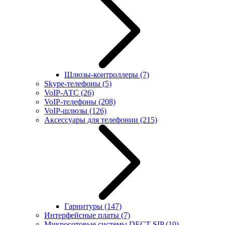
Шлюзы-контроллеры
(7)
Skype-телефоны
(5)
VoIP-АТС
(26)
VoIP-телефоны
(208)
VoIP-шлюзы
(126)
Аксессуары для телефонии
(215)
Гарнитуры
(147)
Интерфейсные платы
(7)
Микросотовые системы DECT SIP
(10)