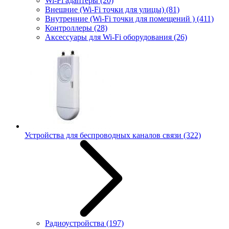
Wi-Fi адаптеры
(20)
Внешние (Wi-Fi точки для улицы)
(81)
Внутренние (Wi-Fi точки для помещений )
(411)
Контроллеры
(28)
Аксессуары для Wi-Fi оборудования
(26)
Устройства для беспроводных каналов связи
(322)
Радиоустройства
(197)