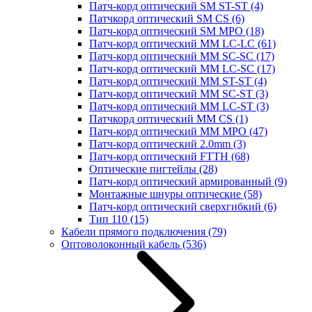
Патч-корд оптический SM ST-ST
(4)
Патчкорд оптический SM CS
(6)
Патч-корд оптический SM MPO
(18)
Патч-корд оптический MM LC-LC
(61)
Патч-корд оптический MM SC-SC
(17)
Патч-корд оптический MM LC-SC
(17)
Патч-корд оптический MM ST-ST
(4)
Патч-корд оптический MM SC-ST
(3)
Патч-корд оптический MM LC-ST
(3)
Патчкорд оптический MM CS
(1)
Патч-корд оптический MM MPO
(47)
Патч-корд оптический 2.0mm
(3)
Патч-корд оптический FTTH
(68)
Оптические пигтейлы
(28)
Патч-корд оптический армированный
(9)
Монтажные шнуры оптические
(58)
Патч-корд оптический сверхгибкий
(6)
Тип 110
(15)
Кабели прямого подключения
(79)
Оптоволоконный кабель
(536)