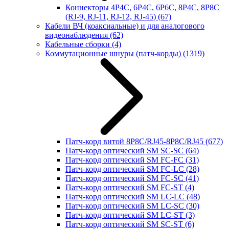
Коннекторы 4P4C, 6P4C, 6P6C, 8P4C, 8P8C
(RJ-9, RJ-11, RJ-12, RJ-45)
(67)
Кабели ВЧ (коаксиальные) и для аналогового
видеонаблюдения
(62)
Кабельные сборки
(4)
Коммутационные шнуры (патч-корды)
(1319)
Патч-корд витой 8P8C/RJ45-8P8C/RJ45
(677)
Патч-корд оптический SM SC-SC
(64)
Патч-корд оптический SM FC-FC
(31)
Патч-корд оптический SM FC-LC
(28)
Патч-корд оптический SM FC-SC
(41)
Патч-корд оптический SM FC-ST
(4)
Патч-корд оптический SM LC-LC
(48)
Патч-корд оптический SM LC-SC
(30)
Патч-корд оптический SM LC-ST
(3)
Патч-корд оптический SM SC-ST
(6)