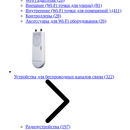
Wi-Fi адаптеры
(20)
Внешние (Wi-Fi точки для улицы)
(81)
Внутренние (Wi-Fi точки для помещений )
(411)
Контроллеры
(28)
Аксессуары для Wi-Fi оборудования
(26)
Устройства для беспроводных каналов связи
(322)
Радиоустройства
(197)