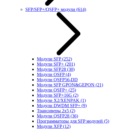
SFP/SFP+/QSFP+ модули
(614)
Модули SFP
(252)
Модули SFP+
(201)
Модули SFP28
(30)
Модули OSFP
(4)
Модули QSFP56-DD
Модули SFP GPON&GEPON
(21)
Модули QSFP+
(25)
Модули SFP+16G
(2)
Модули X2/XENPAK
(1)
Модули DWDM SFP+
(9)
Трансиверы 2x5
(2)
Модули QSFP28
(36)
Программаторы для SFP модулей
(5)
Модули XFP
(12)