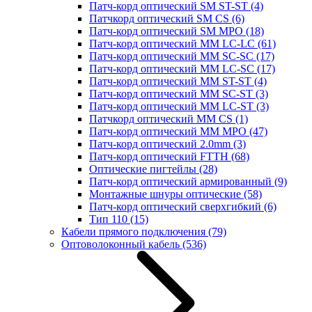
Патч-корд оптический SM ST-ST
(4)
Патчкорд оптический SM CS
(6)
Патч-корд оптический SM MPO
(18)
Патч-корд оптический MM LC-LC
(61)
Патч-корд оптический MM SC-SC
(17)
Патч-корд оптический MM LC-SC
(17)
Патч-корд оптический MM ST-ST
(4)
Патч-корд оптический MM SC-ST
(3)
Патч-корд оптический MM LC-ST
(3)
Патчкорд оптический MM CS
(1)
Патч-корд оптический MM MPO
(47)
Патч-корд оптический 2.0mm
(3)
Патч-корд оптический FTTH
(68)
Оптические пигтейлы
(28)
Патч-корд оптический армированный
(9)
Монтажные шнуры оптические
(58)
Патч-корд оптический сверхгибкий
(6)
Тип 110
(15)
Кабели прямого подключения
(79)
Оптоволоконный кабель
(536)