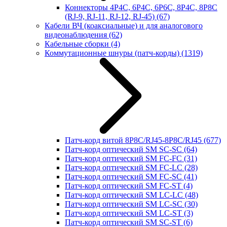
Коннекторы 4P4C, 6P4C, 6P6C, 8P4C, 8P8C
(RJ-9, RJ-11, RJ-12, RJ-45)
(67)
Кабели ВЧ (коаксиальные) и для аналогового
видеонаблюдения
(62)
Кабельные сборки
(4)
Коммутационные шнуры (патч-корды)
(1319)
Патч-корд витой 8P8C/RJ45-8P8C/RJ45
(677)
Патч-корд оптический SM SC-SC
(64)
Патч-корд оптический SM FC-FC
(31)
Патч-корд оптический SM FC-LC
(28)
Патч-корд оптический SM FC-SC
(41)
Патч-корд оптический SM FC-ST
(4)
Патч-корд оптический SM LC-LC
(48)
Патч-корд оптический SM LC-SC
(30)
Патч-корд оптический SM LC-ST
(3)
Патч-корд оптический SM SC-ST
(6)