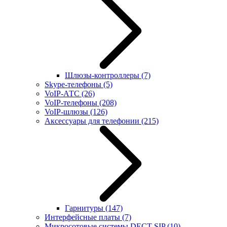
Шлюзы-контроллеры
(7)
Skype-телефоны
(5)
VoIP-АТС
(26)
VoIP-телефоны
(208)
VoIP-шлюзы
(126)
Аксессуары для телефонии
(215)
Гарнитуры
(147)
Интерфейсные платы
(7)
Микросотовые системы DECT SIP
(10)