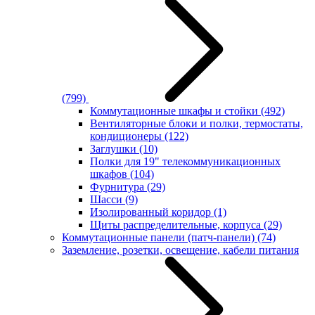
(799)
Коммутационные шкафы и стойки
(492)
Вентиляторные блоки и полки, термостаты,
кондиционеры
(122)
Заглушки
(10)
Полки для 19" телекоммуникационных
шкафов
(104)
Фурнитура
(29)
Шасси
(9)
Изолированный коридор
(1)
Щиты распределительные, корпуса
(29)
Коммутационные панели (патч-панели)
(74)
Заземление, розетки, освещение, кабели питания