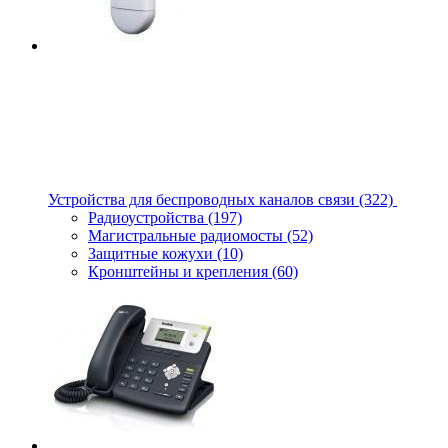
Устройства для беспроводных каналов связи
(322)
Радиоустройства
(197)
Магистральные радиомосты
(52)
Защитные кожухи
(10)
Кронштейны и крепления
(60)