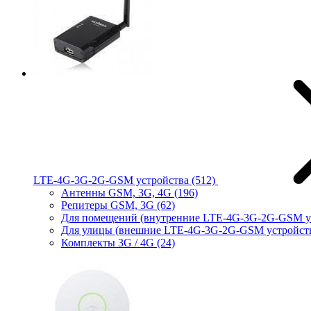
LTE-4G-3G-2G-GSM устройства
(512)
Антенны GSM, 3G, 4G
(196)
Репитеры GSM, 3G
(62)
Для помещений (внутренние LTE-4G-3G-2G-GSM у
Для улицы (внешние LTE-4G-3G-2G-GSM устройст
Комплекты 3G / 4G
(24)