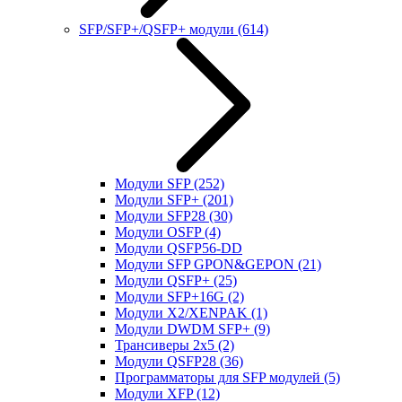
SFP/SFP+/QSFP+ модули
(614)
Модули SFP
(252)
Модули SFP+
(201)
Модули SFP28
(30)
Модули OSFP
(4)
Модули QSFP56-DD
Модули SFP GPON&GEPON
(21)
Модули QSFP+
(25)
Модули SFP+16G
(2)
Модули X2/XENPAK
(1)
Модули DWDM SFP+
(9)
Трансиверы 2x5
(2)
Модули QSFP28
(36)
Программаторы для SFP модулей
(5)
Модули XFP
(12)