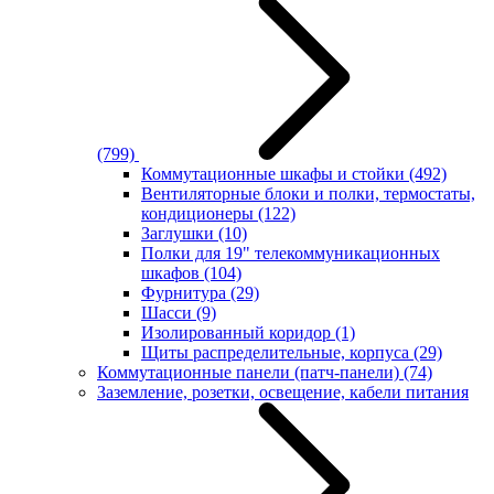
(799)
Коммутационные шкафы и стойки
(492)
Вентиляторные блоки и полки, термостаты,
кондиционеры
(122)
Заглушки
(10)
Полки для 19" телекоммуникационных
шкафов
(104)
Фурнитура
(29)
Шасси
(9)
Изолированный коридор
(1)
Щиты распределительные, корпуса
(29)
Коммутационные панели (патч-панели)
(74)
Заземление, розетки, освещение, кабели питания