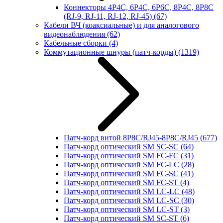
Коннекторы 4P4C, 6P4C, 6P6C, 8P4C, 8P8C
(RJ-9, RJ-11, RJ-12, RJ-45)
(67)
Кабели ВЧ (коаксиальные) и для аналогового
видеонаблюдения
(62)
Кабельные сборки
(4)
Коммутационные шнуры (патч-корды)
(1319)
Патч-корд витой 8P8C/RJ45-8P8C/RJ45
(677)
Патч-корд оптический SM SC-SC
(64)
Патч-корд оптический SM FC-FC
(31)
Патч-корд оптический SM FC-LC
(28)
Патч-корд оптический SM FC-SC
(41)
Патч-корд оптический SM FC-ST
(4)
Патч-корд оптический SM LC-LC
(48)
Патч-корд оптический SM LC-SC
(30)
Патч-корд оптический SM LC-ST
(3)
Патч-корд оптический SM SC-ST
(6)