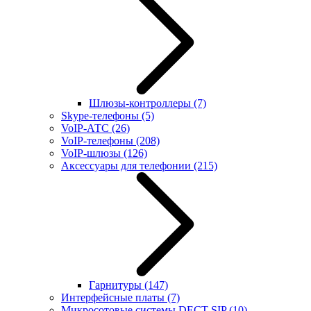
Шлюзы-контроллеры
(7)
Skype-телефоны
(5)
VoIP-АТС
(26)
VoIP-телефоны
(208)
VoIP-шлюзы
(126)
Аксессуары для телефонии
(215)
Гарнитуры
(147)
Интерфейсные платы
(7)
Микросотовые системы DECT SIP
(10)