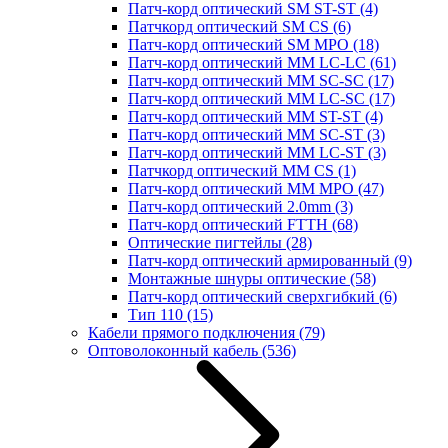
Патч-корд оптический SM ST-ST
(4)
Патчкорд оптический SM CS
(6)
Патч-корд оптический SM MPO
(18)
Патч-корд оптический MM LC-LC
(61)
Патч-корд оптический MM SC-SC
(17)
Патч-корд оптический MM LC-SC
(17)
Патч-корд оптический MM ST-ST
(4)
Патч-корд оптический MM SC-ST
(3)
Патч-корд оптический MM LC-ST
(3)
Патчкорд оптический MM CS
(1)
Патч-корд оптический MM MPO
(47)
Патч-корд оптический 2.0mm
(3)
Патч-корд оптический FTTH
(68)
Оптические пигтейлы
(28)
Патч-корд оптический армированный
(9)
Монтажные шнуры оптические
(58)
Патч-корд оптический сверхгибкий
(6)
Тип 110
(15)
Кабели прямого подключения
(79)
Оптоволоконный кабель
(536)