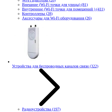
Wi-Fi адаптеры
(20)
Внешние (Wi-Fi точки для улицы)
(81)
Внутренние (Wi-Fi точки для помещений )
(411)
Контроллеры
(28)
Аксессуары для Wi-Fi оборудования
(26)
Устройства для беспроводных каналов связи
(322)
Радиоустройства
(197)