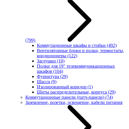
(799)
Коммутационные шкафы и стойки
(492)
Вентиляторные блоки и полки, термостаты,
кондиционеры
(122)
Заглушки
(10)
Полки для 19" телекоммуникационных
шкафов
(104)
Фурнитура
(29)
Шасси
(9)
Изолированный коридор
(1)
Щиты распределительные, корпуса
(29)
Коммутационные панели (патч-панели)
(74)
Заземление, розетки, освещение, кабели питания