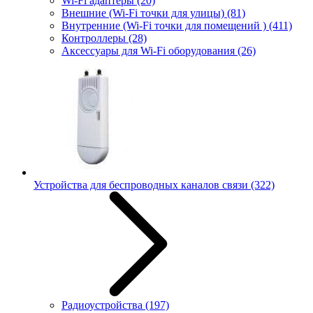
Wi-Fi адаптеры
(20)
Внешние (Wi-Fi точки для улицы)
(81)
Внутренние (Wi-Fi точки для помещений )
(411)
Контроллеры
(28)
Аксессуары для Wi-Fi оборудования
(26)
Устройства для беспроводных каналов связи
(322)
Радиоустройства
(197)