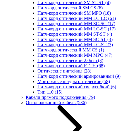
Патч-корд оптический SM ST-ST
(4)
Патчкорд оптический SM CS
(6)
Патч-корд оптический SM MPO
(18)
Патч-корд оптический MM LC-LC
(61)
Патч-корд оптический MM SC-SC
(17)
Патч-корд оптический MM LC-SC
(17)
Патч-корд оптический MM ST-ST
(4)
Патч-корд оптический MM SC-ST
(3)
Патч-корд оптический MM LC-ST
(3)
Патчкорд оптический MM CS
(1)
Патч-корд оптический MM MPO
(47)
Патч-корд оптический 2.0mm
(3)
Патч-корд оптический FTTH
(68)
Оптические пигтейлы
(28)
Патч-корд оптический армированный
(9)
Монтажные шнуры оптические
(58)
Патч-корд оптический сверхгибкий
(6)
Тип 110
(15)
Кабели прямого подключения
(79)
Оптоволоконный кабель
(536)