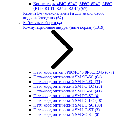
Коннекторы 4P4C, 6P4C, 6P6C, 8P4C, 8P8C
(RJ-9, RJ-11, RJ-12, RJ-45)
(67)
Кабели ВЧ (коаксиальные) и для аналогового
видеонаблюдения
(62)
Кабельные сборки
(4)
Коммутационные шнуры (патч-корды)
(1319)
Патч-корд витой 8P8C/RJ45-8P8C/RJ45
(677)
Патч-корд оптический SM SC-SC
(64)
Патч-корд оптический SM FC-FC
(31)
Патч-корд оптический SM FC-LC
(28)
Патч-корд оптический SM FC-SC
(41)
Патч-корд оптический SM FC-ST
(4)
Патч-корд оптический SM LC-LC
(48)
Патч-корд оптический SM LC-SC
(30)
Патч-корд оптический SM LC-ST
(3)
Патч-корд оптический SM SC-ST
(6)