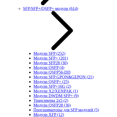
SFP/SFP+/QSFP+ модули
(614)
Модули SFP
(252)
Модули SFP+
(201)
Модули SFP28
(30)
Модули OSFP
(4)
Модули QSFP56-DD
Модули SFP GPON&GEPON
(21)
Модули QSFP+
(25)
Модули SFP+16G
(2)
Модули X2/XENPAK
(1)
Модули DWDM SFP+
(9)
Трансиверы 2x5
(2)
Модули QSFP28
(36)
Программаторы для SFP модулей
(5)
Модули XFP
(12)