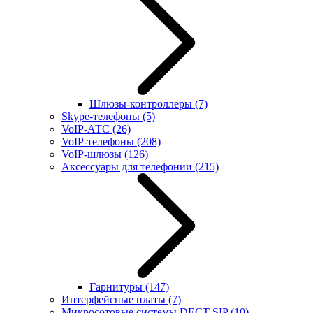
Шлюзы-контроллеры
(7)
Skype-телефоны
(5)
VoIP-АТС
(26)
VoIP-телефоны
(208)
VoIP-шлюзы
(126)
Аксессуары для телефонии
(215)
Гарнитуры
(147)
Интерфейсные платы
(7)
Микросотовые системы DECT SIP
(10)